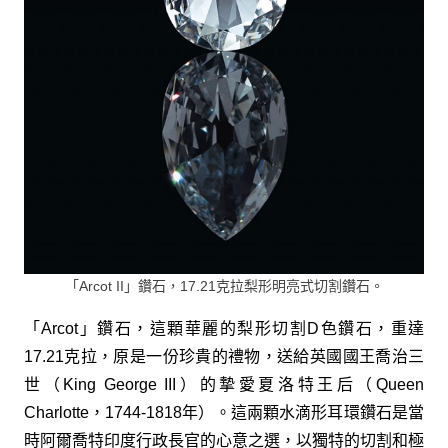
「Arcot II」鑽石，17.21克拉梨形明亮式切割鑽石。
「Arcot」鑽石，這顆華麗的梨形切割D色鑽石，重達
17.21克拉，原是一份珍貴的禮物，送給英國國王喬治三
世（King George III）的摯愛夏洛特王后（Queen
Charlotte，1744-1818年）。這兩顆水滴形耳環鑽石是當
時阿爾喬特印度行政長官的心意之選，以獨特的切割和極