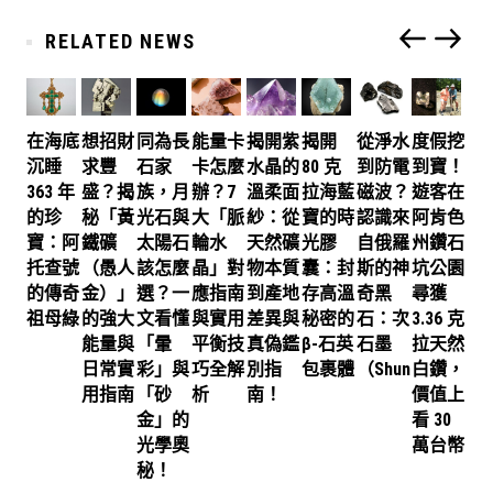
RELATED NEWS
在海底
想招財
同為長
能量卡
揭開紫
揭開
從淨水
度假挖
沉睡
求豐
石家
卡怎麼
水晶的
80 克
到防電
到寶！
363 年
盛？揭
族，月
辦？7
溫柔面
拉海藍
磁波？
遊客在
的珍
秘「黃
光石與
大「脈
紗：從
寶的時
認識來
阿肯色
寶：阿
鐵礦
太陽石
輪水
天然礦
光膠
自俄羅
州鑽石
托查號
（愚人
該怎麼
晶」對
物本質
囊：封
斯的神
坑公園
的傳奇
金）」
選？一
應指南
到產地
存高溫
奇黑
尋獲
祖母綠
的強大
文看懂
與實用
差異與
秘密的
石：次
3.36 克
能量與
「暈
平衡技
真偽鑑
β-石英
石墨
拉天然
日常實
彩」與
巧全解
別指
包裹體
（Shungite）
白鑽，
用指南
「砂
析
南！
價值上
金」的
看 30
光學奧
萬台幣
秘！