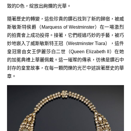
致的D色，綻放出絢爛的光華。
隨著歷史的轉變，這些珍貴的鑽石找到了新的歸宿，被威
斯敏斯特侯爵（Marquess of Westminster）在一場激烈
的拍賣會上成功投得。接著，它們經過巧妙的手藝，被巧
妙地嵌入了威斯敏斯特王冠（Westminster Tiara），這件
皇冠曾由女王伊麗莎白二世（Queen Elizabeth II）在她
的加冕典禮上華麗佩戴。這一璀璨的傳承，彷彿是鑽石中
封存的皇室故事，在每一顆閃爍的光芒中述說著歷史的華
章。