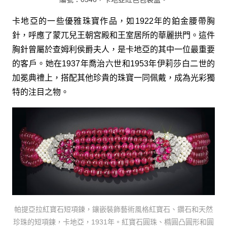
卡地亞的一些優雅珠寶作品，如1922年的鉑金腰帶胸
針，呼應了蒙兀兒王朝宮殿和王室居所的華麗拱門。這件
胸針曾屬於查姆利侯爵夫人，是卡地亞的其中一位最重要
的客戶。她在1937年喬治六世和1953年伊莉莎白二世的
加冕典禮上，搭配其他珍貴的珠寶一同佩戴，成為光彩獨
特的注目之物。
帕提亞拉紅寶石短項鍊，鑲嵌裝飾藝術風格紅寶石、鑽石和天然
珍珠的短項鍊，卡地亞，1931年。紅寶石圓珠、橢圓凸圓形和圓