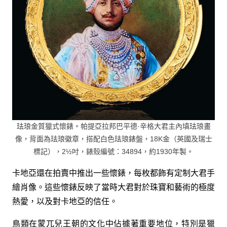
珐琅金質獵式懷錶。帕提亞拉邦巴平德·辛格大君主內填珐琅畫
像，背面為珐琅徽章，搭配白色珐琅錶盤，18K金（英國及瑞士
標記），2½吋，錶殼編號：34894，約1930年製。
卡地亞還在拍賣中推出一些懷錶，每枚都飾有定制大君手
繪肖像。這些懷錶反映了當時大君對於珠寶和藝術的極度
熱愛，以及對卡地亞的信任。
鳥類在蒙兀兒王朝的文化中佔據著重要地位，特別是獵