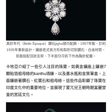
美好年代（Belle Époque）鑽石jigha頭巾配飾，1907年製，於約
1935年重新設計。鑲嵌老式長方形和梨形切割鑽石，白金材質，
背面搭配羽狀支架，下半部分可拆下作為胸針配戴。
卡地亞介紹了一些引人注目的珠寶，如黃金鑲座上鑲嵌7
顆貼箔祖母綠的kanthu項鍊，以及墨水瓶和金質筆盒，上
面鑲嵌著鑽石、紅寶石和祖母綠。這些作品彰顯了珠寶在
印度文化中的重要地位，並展現了蒙兀兒王朝時期富麗堂
皇的宮廷文化。