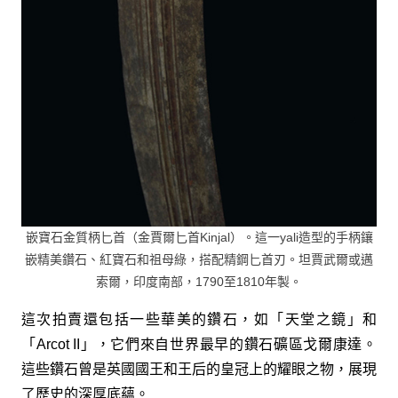
嵌寶石金質柄匕首（金賈爾匕首Kinjal）。這一yali造型的手柄鑲
嵌精美鑽石、紅寶石和祖母綠，搭配精鋼匕首刃。坦賈武爾或邁
索爾，印度南部，1790至1810年製。
這次拍賣還包括一些華美的鑽石，如「天堂之鏡」和
「Arcot II」，它們來自世界最早的鑽石礦區戈爾康達。
這些鑽石曾是英國國王和王后的皇冠上的耀眼之物，展現
了歷史的深厚底蘊。