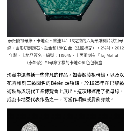
泰姬陵祖母綠，卡地亞。重達141.13克拉的六角形雕刻片狀祖母
綠、圓形切割鑽石、鉑金和18K白金（法國標記）。2⅛吋，2012
年製。卡地亞簽名，編號：TI9645，上面雕刻有「Taj Mahal」
（泰姬陵）祖母綠字樣的卡地亞紅色包裝盒。
珍藏中還包括一些非凡的作品，如泰姬陵祖母綠，以及以
花卉雕刻工藝聞名的Bérénice項鍊，於1925年在巴黎藝
術裝飾與現代工業博覽會上展出。這項鍊運用了祖母綠，
成為卡地亞代表作品之一，可當作項鍊或肩飾穿戴。