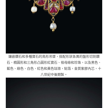
鑲嵌鑽石和多種寶石的鳥形吊墜，搭配形狀各異的盤形切割鑽
石、橢圓形和三角形凸圓形紅寶石、祖母綠和珍珠，以及黑色、
藍色、綠色、白色、紅色和黃色珐琅，貼箔，金質紫膠內芯，十
八世紀中後期製。