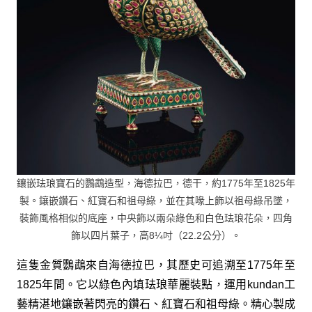
鑲嵌珐琅寶石的鸚鵡造型，海德拉巴，德干，約1775年至1825年
製。鑲嵌鑽石、紅寶石和祖母綠，並在其喙上飾以祖母綠吊墜，
裝飾風格相似的底座，中央飾以兩朵綠色和白色珐琅花朵，四角
飾以四片葉子，高8¼吋（22.2公分）。
這隻金質鸚鵡來自海德拉巴，其歷史可追溯至1775年至
1825年間。它以綠色內填珐琅華麗裝點，運用kundan工
藝精湛地鑲嵌著閃亮的鑽石、紅寶石和祖母綠。精心製成