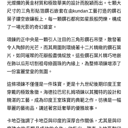
光燦爛的黃金材質和極致華美的設計而脫穎而出。七顆大
尺寸的三角形貼箔鑽石嵌套在由kundan工藝打造的鑽石
葉子鏤空嵌鑲板上，每一顆鑽石都宛如星辰般閃爍，構成
了一場光影的奇幻盛宴。
項鍊的正中央是一顆引人注目的三角形鑽石吊墜，散發著
令人陶醉的光芒，而其周圍則環繞著十二片精緻的鑽石葉
片，如同璀璨的花瓣般盡情綻放。這些鑽石葉片精巧地嵌
在飾以瓜形切割祖母綠圓珠的內緣上，為整條項鍊增添了
一份富麗堂皇的氛圍。
這條項鍊不僅僅是一件珠寶，更是十九世紀後期印度王室
穿戴的極致象徵。海德拉巴尼扎姆項鍊以其獨特的設計和
精湛的工藝，成為印度王室珠寶的典範之作，彷彿是一幅
華麗的藝術品，講述著宮廷奢華的優雅故事。
卡地亞強調了卡地亞與印度的深厚合作關係，尤其是與印