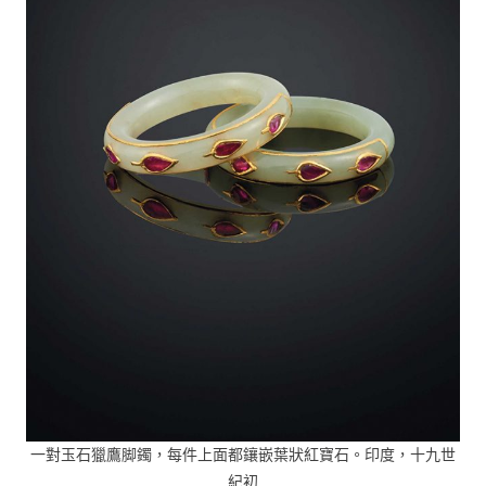
一對玉石獵鷹脚鐲，每件上面都鑲嵌葉狀紅寶石。印度，十九世
紀初