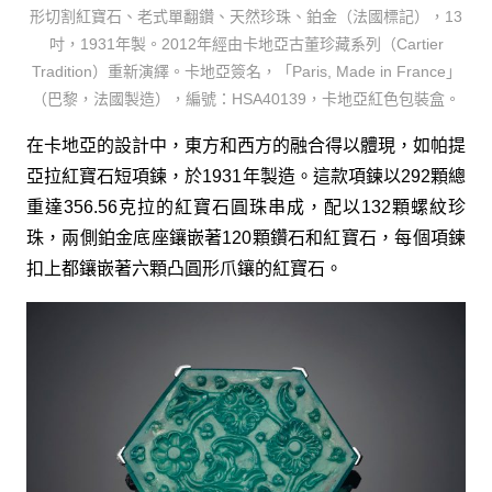
形切割紅寶石、老式單翻鑽、天然珍珠、鉑金（法國標記），13
吋，1931年製。2012年經由卡地亞古董珍藏系列（Cartier
Tradition）重新演繹。卡地亞簽名，「Paris, Made in France」
（巴黎，法國製造），編號：HSA40139，卡地亞紅色包裝盒。
在卡地亞的設計中，東方和西方的融合得以體現，如帕提
亞拉紅寶石短項鍊，於1931年製造。這款項鍊以292顆總
重達356.56克拉的紅寶石圓珠串成，配以132顆螺紋珍
珠，兩側鉑金底座鑲嵌著120顆鑽石和紅寶石，每個項鍊
扣上都鑲嵌著六顆凸圓形爪鑲的紅寶石。