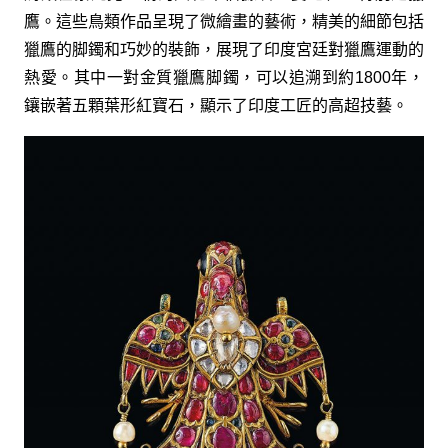
鷹。這些鳥類作品呈現了微繪畫的藝術，精美的細節包括
獵鷹的脚鐲和巧妙的裝飾，展現了印度宮廷對獵鷹運動的
熱愛。其中一對金質獵鷹脚鐲，可以追溯到約1800年，
鑲嵌著五顆葉形紅寶石，顯示了印度工匠的高超技藝。