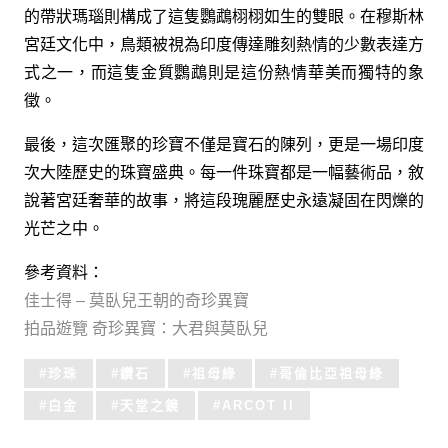
的帶狀瑪瑙則構成了這隻鸚鵡栩栩如生的雙眼。在穆斯林
宮廷文化中，鳥類被視為印度傳達雕刻熱情的少數表達方
式之一，而這隻金質鸚鵡則是這份熱情華美而獨特的象
徵。
最後，這次匯聚的珍寶不僅是寶石的陳列，更是一場印度
次大陸歷史的珠寶盛典。每一件珠寶都是一幅藝術品，敘
說著宮廷奢華的故事，將這段瑰麗歷史永遠凝固在閃爍的
光芒之中。
參考資料：
佳士得 – 莫臥兒王朝的奇珍異寶
拍品遊覽 奇珍異寶：大君與莫臥兒
Tagged
珍珠
鑽石
祖母綠
哥倫比亞祖母綠
with:
白金
天堂之鏡
ARCOT II