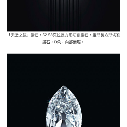
「天堂之鏡」鑽石，52.58克拉長方形切割鑽石，錐形長方形切割
鑽石，D色，內部無瑕。