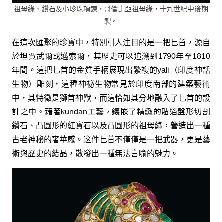
祖母綠、鑽石及小珍珠項鍊，哥倫比亞祖母綠，十九世紀中後期
製。
在這次匯聚的珍寶中，特別引人注目的是一把匕首，源自
於坦賈武爾或邁索爾，其歷史可以追溯到1790年至1810
年間。這把匕首的金質手柄展現出繁複的yali（印度神話
生物）雕刻，這種神祕生物常見於印度南部的建築藝術
中，其特徵是獅首神獸，而這恰如其分地融入了匕首的設
計之中。藉著kundan工藝，鑲嵌了精緻的貼箔盤形切割
鑽石、凸圓形的紅寶石以及凸圓形的祖母綠，營造出一種
古老神秘的奢華感。这件匕首不僅僅是一把武器，更是藝
術與歷史的結晶，散發出一種無法言喻的魅力。