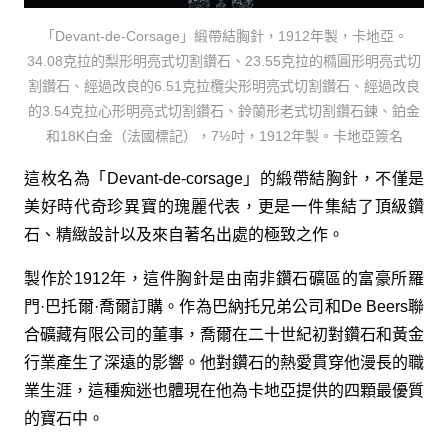
「Devant-de-Corsage」緞帶結胸針，1912年製，卡地亞。
34.08克拉的梨形明亮式切割鑽石、23.55克拉的橢圓形明亮式切
割鑽石、經過改良的6.51克拉欖尖形明亮式切割鑽石、經過改良
的3.54克拉心形明亮式切割鑽石、鈴蘭形老式切割鑽石鍊、鉑金
和18K白金（法國標記），7½吋，1912年製。卡地亞簽名
這枚名為「Devant-de-corsage」的緞帶結胸針，不僅是
美好時代奇珍異寶的瑰麗代表，更是一件集結了頂級鑽
石、精緻設計以及來自著名出處的極致之作。
製作於1912年，這件胸針是由南非鑽石礦區的富豪所羅
門·巴托爾·喬爾訂購。作為巴納托兄弟公司和De Beers聯
合礦藏有限公司的董事，喬爾在二十世紀初對鑽石和黃金
行業產生了深遠的影響。他對鑽石的熱愛貫穿他漫長的職
業生涯，這種痴迷也體現在他為卡地亞提供的四顆最優質
的寶石中。