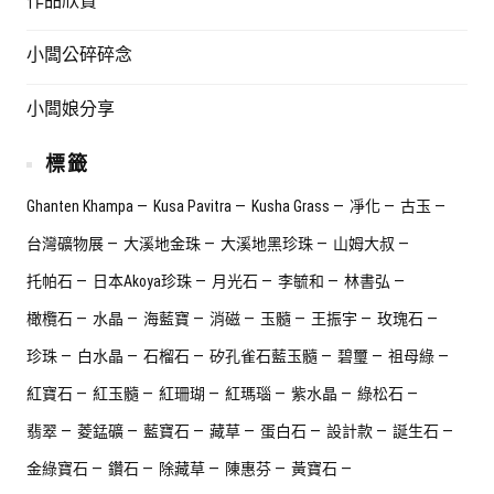
作品欣賞
小闆公碎碎念
小闆娘分享
標籤
Ghanten Khampa
Kusa Pavitra
Kusha Grass
凈化
古玉
台灣礦物展
大溪地金珠
大溪地黑珍珠
山姆大叔
托帕石
日本Akoya珍珠
月光石
李毓和
林書弘
橄欖石
水晶
海藍寶
消磁
玉髓
王振宇
玫瑰石
珍珠
白水晶
石榴石
矽孔雀石藍玉髓
碧璽
祖母綠
紅寶石
紅玉髓
紅珊瑚
紅瑪瑙
紫水晶
綠松石
翡翠
菱錳礦
藍寶石
藏草
蛋白石
設計款
誕生石
金綠寶石
鑽石
除藏草
陳惠芬
黃寶石