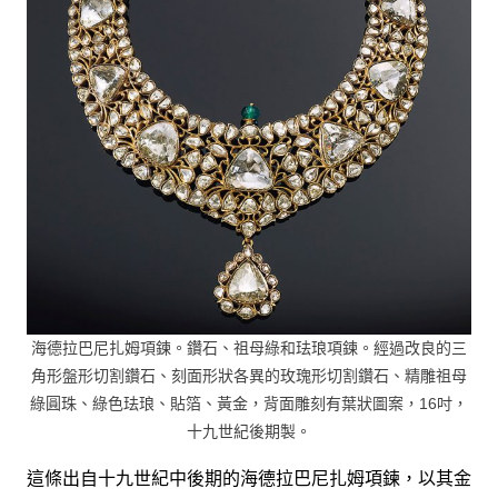
海德拉巴尼扎姆項鍊。鑽石、祖母綠和珐琅項鍊。經過改良的三
角形盤形切割鑽石、刻面形狀各異的玫瑰形切割鑽石、精雕祖母
綠圓珠、綠色珐琅、貼箔、黃金，背面雕刻有葉狀圖案，16吋，
十九世紀後期製。
這條出自十九世紀中後期的海德拉巴尼扎姆項鍊，以其金