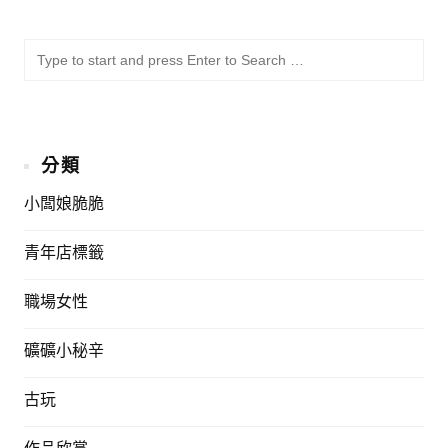
SU
Sea
for:
分類
小闆娘脆脆
青年店標籤
職場女性
礦礦小秘辛
古玩