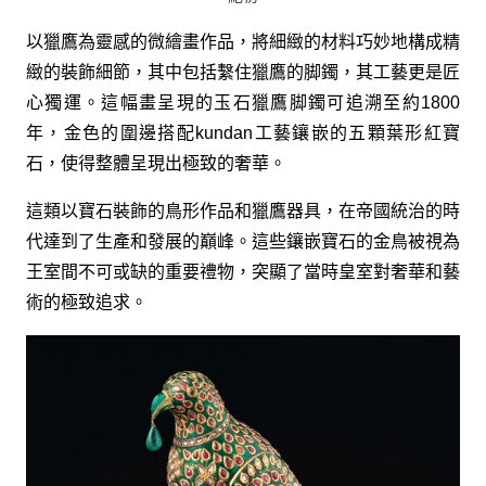
以獵鷹為靈感的微繪畫作品，將細緻的材料巧妙地構成精
緻的裝飾細節，其中包括繫住獵鷹的脚鐲，其工藝更是匠
心獨運。這幅畫呈現的玉石獵鷹脚鐲可追溯至約1800
年，金色的圍邊搭配kundan工藝鑲嵌的五顆葉形紅寶
石，使得整體呈現出極致的奢華。
這類以寶石裝飾的鳥形作品和獵鷹器具，在帝國統治的時
代達到了生產和發展的巔峰。這些鑲嵌寶石的金鳥被視為
王室間不可或缺的重要禮物，突顯了當時皇室對奢華和藝
術的極致追求。