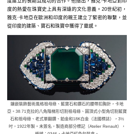
度建立的長期且成功的合作。他指出，雅克·卡地亞對印
度的熱愛在珠寶史上具有深遠的文化意義。20世紀初，
雅克·卡地亞在歐洲和印度的親王建立了緊密的聯繫，並
從印度的建築、寶石和珠寶中獲得了靈感。
鑲嵌裝飾藝術風格祖母綠、藍寶石和鑽石的腰帶扣胸針，卡地
亞。38.71克拉的八角階梯形切割祖母綠、圓頂式小型角切割藍寶
石和祖母綠、老式單翻鑽、鉑金和18K白金（法國標誌），3½
吋，1922年製。未簽名，製造商部分標記（Atelier Renault），
編號：0346，卡地亞紅色包裝盒。