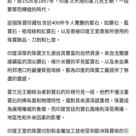
前，即1526至1857年，印度次大陸的蒙兀兒王朝，一段
繁華而輝煌的時代。
這個珠寶珍藏包含近400件令人驚艷的寶石，如鑽石、藍
寶石、祖母綠和紅寶石，以及曾被印度王室貴族所使用的
珠寶飾品、刀劍和匕首。
印度深厚的珠寶文化源自其豐富的自然資源。來自戈爾康
達礦區的頂尖鑽石、喀什米爾的罕見藍寶石，以及來自果
阿邦港口的最優質祖母綠，都為印度的珠寶工藝提供了無
盡的靈感。
蒙兀兒王朝統治者對寶石的珍視可見一斑，他們不僅注重
寶石的稀有度和物理特性，還對其來源深感重視。珠寶成
為展現權威的象徵，而印度宮廷的寶石風格則深受周邊、
地區性和外來因素的影響。
印度王室的珠寶切割和金屬加工技術受到歐洲珠寶商的引