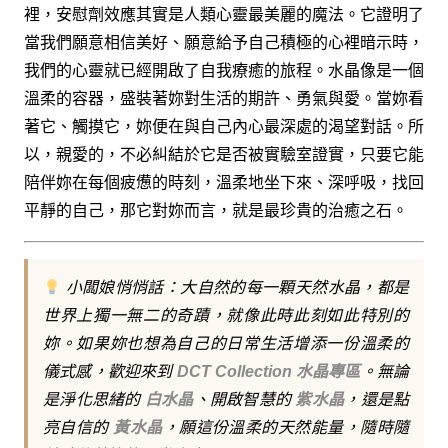
裡，安慰劑效應其實是人類心靈最美麗的魔法。它證明了
當我們願意相信美好、願意給予自己積極的心裡暗示時，
我們的心靈就已經開啟了自我療癒的旅程。水晶像是一個
溫柔的容器，盛裝著妳對生活的期許、勇氣與愛。當妳看
著它、觸摸它，妳便在與自己內心最深處的渴望對話。所
以，親愛的，不必糾結於它是否被實驗室證實，只要它能
陪伴妳在每個疲憊的時刻，溫柔地坐下來、深呼吸，找回
平靜的自己，那它對妳而言，就是最珍貴的治癒之石。
小闆娘悄悄話：大自然的每一顆天然水晶，都是
世界上獨一無二的奇蹟，就像此時此刻如此特別的
妳。如果妳也想為自己的日常生活增添一份溫柔的
儀式感，歡迎來到
DCT Collection 水晶專區
。無論
是淨化思緒的
白水晶
、開啟智慧的
紫水晶
，還是點
亮自信的
黃水晶
，願這份溫柔的天然能量，隨時隨