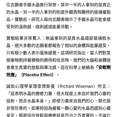
位志願者手握水晶進行冥想，其中一半的人拿到的是真正
的水晶，另一半的人拿到的則是外觀真假難辨的玻璃複製
品。實驗前，研究人員向志願者暗示了手握水晶可能會感
受到的溫熱感、麻刺感或能量流動。
實驗結果非常驚人：無論拿到的是真水晶還是玻璃假水
晶，絕大多數的志願者都報告了相似的身體與能量感受，
只有極少數人表示毫無感覺。這項研究指出，當人們對某
個事物抱持著積極的期待和信念時，我們的大腦和身體就
會產生真實的放鬆與專注感。這在科學上被稱為
「安慰劑
效應」（Placebo Effect）
。
誠如心理學家理查懷斯曼（Richard Wiseman）所言：
「這表明水晶的療癒力量，很大程度上來自於我們心靈的
投射，而非水晶本身。」即使力量來自我們的心，那也是
非常珍貴的。如果妳因為握著一顆心愛的水晶而感到心靈
安定，那麼這份放鬆與療癒就是百分之百真實的，不論它