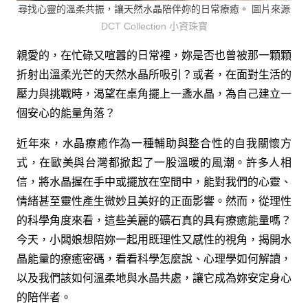
尋找心靈的溫柔共振，讓天然水晶陪伴妳的日常療癒。 圖片來源
DCT Collection 小資珠寶
親愛的，在忙碌又喧囂的日常裡，妳是否也曾被那一顆顆
折射出溫柔光芒的天然水晶所吸引？或者，在面對生活的
壓力與挑戰時，渴望在桌角擺上一盞水晶，為自己建立一
個安心的能量角落？
近年來，水晶療癒作為一種輔助與整合性的自我關懷方
式，在歐美與台灣都掀起了一股溫暖的風潮。許多人相
信，將水晶握在手中或擺放在空間中，能對我們的心靈、
情緒甚至靈性產生微妙且美好的正面影響。然而，從理性
的科學角度來看，這些美麗的礦石真的具有療癒能量嗎？
今天，小闆娘想陪妳一起用既理性又感性的視角，揭開水
晶能量的療癒密碼，看看科學怎麼說、心理學如何解讀，
以及我們該如何溫柔地與水晶共處，讓它成為妳安定身心
的陪伴者。