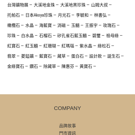
台灣礦物展
大溪地金珠
大溪地黑珍珠
山姆大叔
托帕石
日本Akoya珍珠
月光石
李毓和
林書弘
橄欖石
水晶
海藍寶
消磁
玉髓
王振宇
玫瑰石
珍珠
白水晶
石榴石
矽孔雀石藍玉髓
碧璽
祖母綠
紅寶石
紅玉髓
紅珊瑚
紅瑪瑙
紫水晶
綠松石
翡翠
菱錳礦
藍寶石
藏草
蛋白石
設計款
誕生石
金綠寶石
鑽石
除藏草
陳惠芬
黃寶石
COMPANY
品牌故事
門市資訊