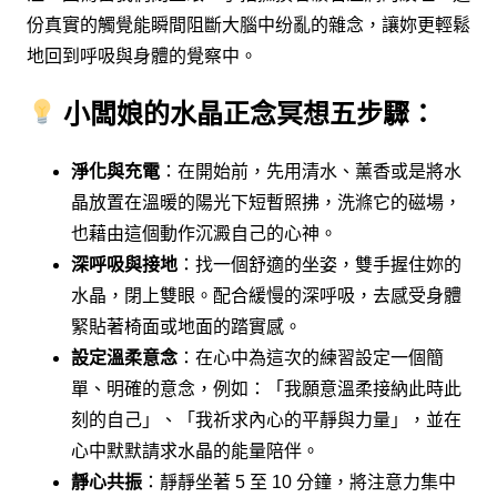
份真實的觸覺能瞬間阻斷大腦中纷亂的雜念，讓妳更輕鬆
地回到呼吸與身體的覺察中。
小闆娘的水晶正念冥想五步驟：
淨化與充電
：在開始前，先用清水、薰香或是將水
晶放置在溫暖的陽光下短暫照拂，洗滌它的磁場，
也藉由這個動作沉澱自己的心神。
深呼吸與接地
：找一個舒適的坐姿，雙手握住妳的
水晶，閉上雙眼。配合緩慢的深呼吸，去感受身體
緊貼著椅面或地面的踏實感。
設定溫柔意念
：在心中為這次的練習設定一個簡
單、明確的意念，例如：「我願意溫柔接納此時此
刻的自己」、「我祈求內心的平靜與力量」，並在
心中默默請求水晶的能量陪伴。
靜心共振
：靜靜坐著 5 至 10 分鐘，將注意力集中