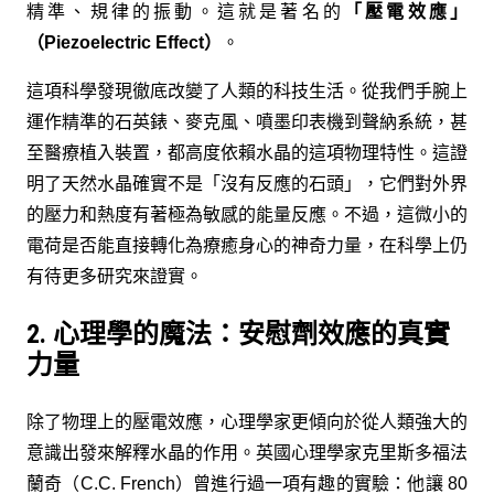
精準、規律的振動。這就是著名的
「壓電效應」
（Piezoelectric Effect）
。
這項科學發現徹底改變了人類的科技生活。從我們手腕上
運作精準的石英錶、麥克風、噴墨印表機到聲納系統，甚
至醫療植入裝置，都高度依賴水晶的這項物理特性。這證
明了天然水晶確實不是「沒有反應的石頭」，它們對外界
的壓力和熱度有著極為敏感的能量反應。不過，這微小的
電荷是否能直接轉化為療癒身心的神奇力量，在科學上仍
有待更多研究來證實。
2. 心理學的魔法：安慰劑效應的真實
力量
除了物理上的壓電效應，心理學家更傾向於從人類強大的
意識出發來解釋水晶的作用。英國心理學家克里斯多福法
蘭奇（C.C. French）曾進行過一項有趣的實驗：他讓 80