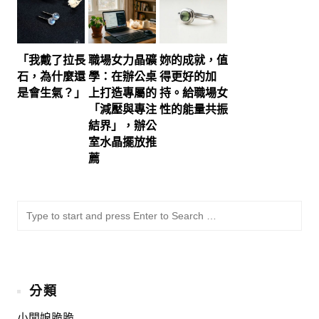
「我戴了拉長
職場女力晶礦
妳的成就，值
石，為什麼還
學：在辦公桌
得更好的加
是會生氣？」
上打造專屬的
持。給職場女
「減壓與專注
性的能量共振
結界」，辦公
室水晶擺放推
薦
SU
Sea
for:
分類
小闆娘脆脆