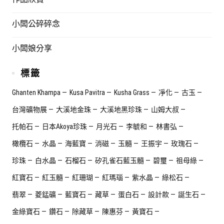
小闆公碎碎念
小闆娘分享
標籤
Ghanten Khampa
Kusa Pavitra
Kusha Grass
凈化
古玉
台灣礦物展
大溪地金珠
大溪地黑珍珠
山姆大叔
托帕石
日本Akoya珍珠
月光石
李毓和
林書弘
橄欖石
水晶
海藍寶
消磁
玉髓
王振宇
玫瑰石
珍珠
白水晶
石榴石
矽孔雀石藍玉髓
碧璽
祖母綠
紅寶石
紅玉髓
紅珊瑚
紅瑪瑙
紫水晶
綠松石
翡翠
菱錳礦
藍寶石
藏草
蛋白石
設計款
誕生石
金綠寶石
鑽石
除藏草
陳惠芬
黃寶石