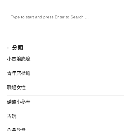
SU
Sea
for:
分類
小闆娘脆脆
青年店標籤
職場女性
礦礦小秘辛
古玩
作品欣賞