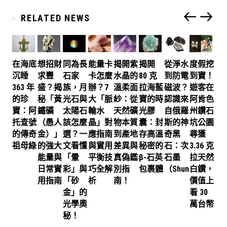
RELATED NEWS
在海底
想招財
同為長
能量卡
揭開紫
揭開
從淨水
度假挖
沉睡
求豐
石家
卡怎麼
水晶的
80 克
到防電
到寶！
363 年
盛？揭
族，月
辦？7
溫柔面
拉海藍
磁波？
遊客在
的珍
秘「黃
光石與
大「脈
紗：從
寶的時
認識來
阿肯色
寶：阿
鐵礦
太陽石
輪水
天然礦
光膠
自俄羅
州鑽石
托查號
（愚人
該怎麼
晶」對
物本質
囊：封
斯的神
坑公園
的傳奇
金）」
選？一
應指南
到產地
存高溫
奇黑
尋獲
祖母綠
的強大
文看懂
與實用
差異與
秘密的
石：次
3.36 克
能量與
「暈
平衡技
真偽鑑
β-石英
石墨
拉天然
日常實
彩」與
巧全解
別指
包裹體
（Shungite）
白鑽，
用指南
「砂
析
南！
價值上
金」的
看 30
光學奧
萬台幣
秘！