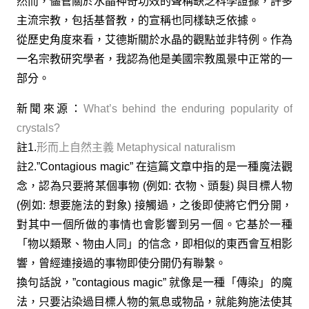
然而，儘管關於水晶神奇功效的聲稱缺乏科學證據，許多
主流宗教，包括基督教，的宣稱也同樣缺乏依據。
從歷史角度來看，艾德斯關於水晶的觀點並非特例。作為
一名宗教研究學者，我認為他是美國宗教風景中正常的一
部分。
新聞來源：
What’s behind the enduring popularity of
crystals?
註1.
形而上自然主義 Metaphysical naturalism
註2.”Contagious magic” 在這篇文章中指的是一種魔法觀
念，認為只要將某個事物 (例如: 衣物、頭髮) 與目標人物
(例如: 想要施法的對象) 接觸過，之後即使將它們分開，
對其中一個所做的事情也會影響到另一個。它基於一種
「物以類聚、物由人同」的信念，即相似的東西會互相影
響，曾經連接過的事物即使分開仍有聯繫。
換句話說，”contagious magic” 就像是一種「傳染」的魔
法，只要沾染過目標人物的氣息或物品，就能夠施法使其