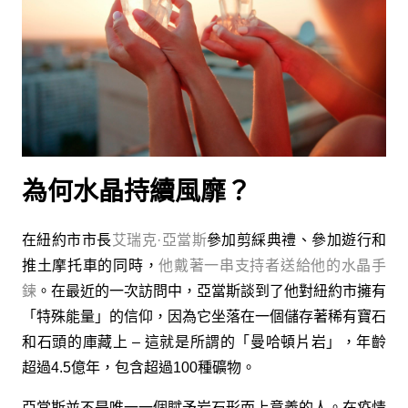
為何水晶持續風靡？
在紐約市市長
艾瑞克·亞當斯
參加剪綵典禮、參加遊行和
推土摩托車的同時，
他戴著一串支持者送給他的水晶手
鍊
。在最近的一次訪問中，亞當斯談到了他對紐約市擁有
「特殊能量」的信仰，因為它坐落在一個儲存著稀有寶石
和石頭的庫藏上 – 這就是所謂的「曼哈頓片岩」，年齡
超過4.5億年，包含超過100種礦物。
亞當斯並不是唯一一個賦予岩石形而上意義的人。在疫情