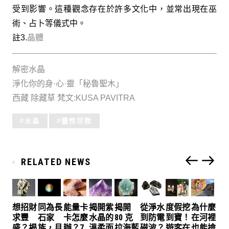
受到影響。這種觀念存在於許多文化中，並常出現在巫
術、占卜等儀式中。
註3.
晶體
解密水晶
淨化你的身·心·靈「秘魯聖木」
西藏 除藏草 梵文:KUSA PAVITRA
Tagged
水晶
靈性宗教
with:
RELATED NEWS
想招財
同為長
能量卡
揭開紫
揭開
從淨水
度假挖
為什麼
求豐
石家
卡怎麼
水晶的
80 克
到防電
到寶！
在河裡
盛？揭
族，月
辦？7
溫柔面
拉海藍
磁波？
遊客在
也能撿