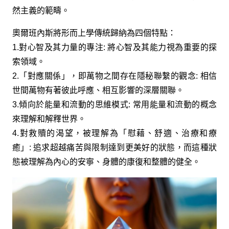
然主義的範疇。
奧爾班內斯將形而上學傳統歸納為四個特點：
1.對心智及其力量的專注: 將心智及其能力視為重要的探
索領域。
2.「對應關係」，即萬物之間存在隱秘聯繫的觀念: 相信
世間萬物有著彼此呼應、相互影響的深層關聯。
3.傾向於能量和流動的思維模式: 常用能量和流動的概念
來理解和解釋世界。
4.對救贖的渴望，被理解為「慰藉、舒適、治療和療
癒」: 追求超越痛苦與限制達到更美好的狀態，而這種狀
態被理解為內心的安寧、身體的康復和整體的健全。