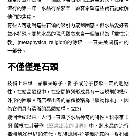
流行的第一年，水晶行業繁榮，顧客希望這些寶石能緩解
他們的焦慮。
有些人可能對這些石頭的吸引力感到困惑。但水晶愛好者
並不特殊。關於水晶的現代觀念來自一個被稱為「靈性宗
教」(metaphysical religion)的傳統，一直是美國精神的
一部分。
不僅僅是石頭
技術上來說，晶體是原子、離子或分子按照一定的週期
性，在結晶過程中，在空間排列形成具有一定規則的幾何
外形的固體。商店裡出售的晶體被稱為「礦物標本」，因
為它們具有清晰的晶體結構。(註3)
幾個世紀以來，人們一直賦予水晶神奇的特性。科學家卡
爾·薩根在其著作
《惡魔出沒的世界》
中，將水晶的流行
追溯到20世紀80年代，凱特琳娜·拉斐爾所寫的一系列書