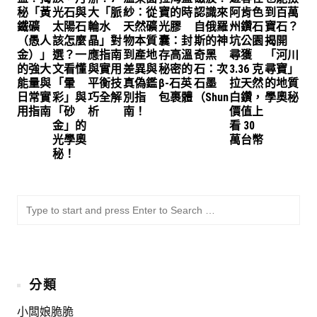
秘「黃
光石與
大「脈
紗：從
寶的時
認識來
阿肯色
到百萬
鐵礦
太陽石
輪水
天然礦
光膠
自俄羅
州鑽石
寶石？
（愚人
該怎麼
晶」對
物本質
囊：封
斯的神
坑公園
揭開
金）」
選？一
應指南
到產地
存高溫
奇黑
尋獲
「河川
的強大
文看懂
與實用
差異與
秘密的
石：次
3.36 克
尋寶」
能量與
「暈
平衡技
真偽鑑
β-石英
石墨
拉天然
的地質
日常實
彩」與
巧全解
別指
包裹體
（Shungite）
白鑽，
學奧秘
用指南
「砂
析
南！
價值上
金」的
看 30
光學奧
萬台幣
秘！
SU
Sea
for:
分類
小闆娘脆脆