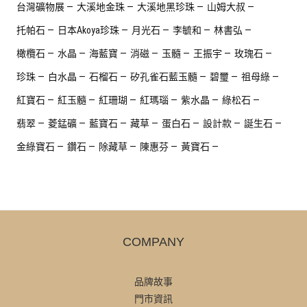
台灣礦物展
大溪地金珠
大溪地黑珍珠
山姆大叔
托帕石
日本Akoya珍珠
月光石
李毓和
林書弘
橄欖石
水晶
海藍寶
消磁
玉髓
王振宇
玫瑰石
珍珠
白水晶
石榴石
矽孔雀石藍玉髓
碧璽
祖母綠
紅寶石
紅玉髓
紅珊瑚
紅瑪瑙
紫水晶
綠松石
翡翠
菱錳礦
藍寶石
藏草
蛋白石
設計款
誕生石
金綠寶石
鑽石
除藏草
陳惠芬
黃寶石
COMPANY
品牌故事
門市資訊