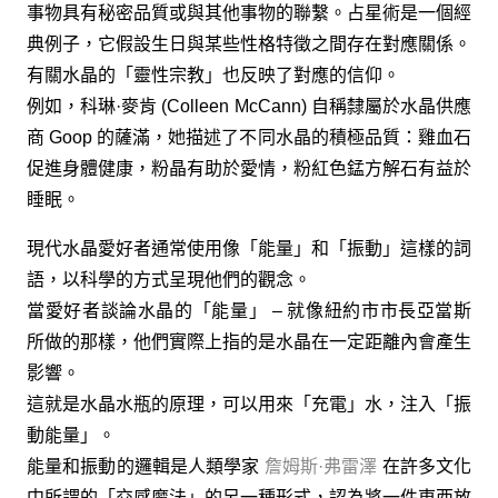
事物具有秘密品質或與其他事物的聯繫。占星術是一個經
典例子，它假設生日與某些性格特徵之間存在對應關係。
有關水晶的「靈性宗教」也反映了對應的信仰。
例如，科琳·麥肯 (Colleen McCann) 自稱隸屬於水晶供應
商 Goop 的薩滿，她描述了不同水晶的積極品質：雞血石
促進身體健康，粉晶有助於愛情，粉紅色錳方解石有益於
睡眠。
現代水晶愛好者通常使用像「能量」和「振動」這樣的詞
語，以科學的方式呈現他們的觀念。
當愛好者談論水晶的「能量」 – 就像紐約市市長亞當斯
所做的那樣，他們實際上指的是水晶在一定距離內會產生
影響。
這就是水晶水瓶的原理，可以用來「充電」水，注入「振
動能量」。
能量和振動的邏輯是人類學家
詹姆斯·弗雷澤
在許多文化
中所謂的「交感魔法」的另一種形式，認為將一件東西放