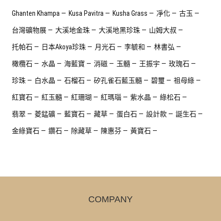
Ghanten Khampa
Kusa Pavitra
Kusha Grass
凈化
古玉
台灣礦物展
大溪地金珠
大溪地黑珍珠
山姆大叔
托帕石
日本Akoya珍珠
月光石
李毓和
林書弘
橄欖石
水晶
海藍寶
消磁
玉髓
王振宇
玫瑰石
珍珠
白水晶
石榴石
矽孔雀石藍玉髓
碧璽
祖母綠
紅寶石
紅玉髓
紅珊瑚
紅瑪瑙
紫水晶
綠松石
翡翠
菱錳礦
藍寶石
藏草
蛋白石
設計款
誕生石
金綠寶石
鑽石
除藏草
陳惠芬
黃寶石
COMPANY