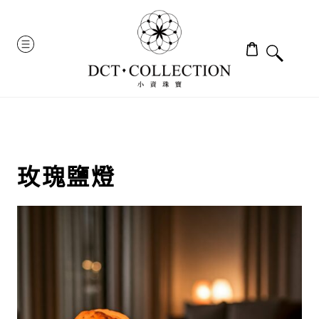
Skip
to
MENU
content
玫瑰鹽燈