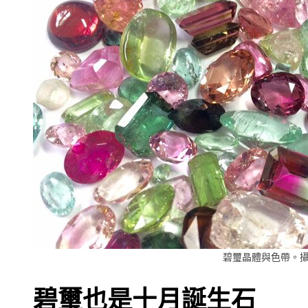
碧璽晶體與色帶。攝影：Ju
碧璽也是十月誕生石