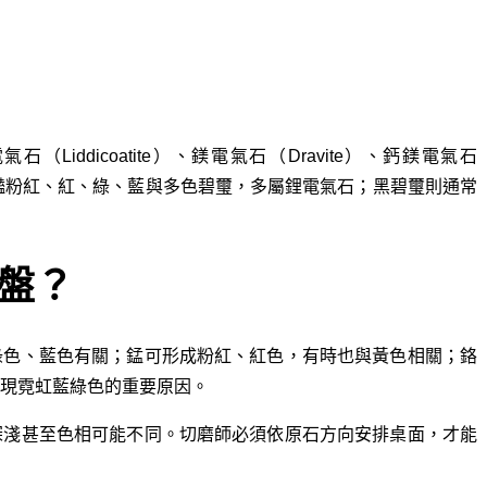
Liddicoatite）、鎂電氣石（Dravite）、鈣鎂電氣石
見的鮮豔粉紅、紅、綠、藍與多色碧璽，多屬鋰電氣石；黑碧璽則通常
盤？
綠色、藍色有關；錳可形成粉紅、紅色，有時也與黃色相關；鉻
現霓虹藍綠色的重要原因。
深淺甚至色相可能不同。切磨師必須依原石方向安排桌面，才能