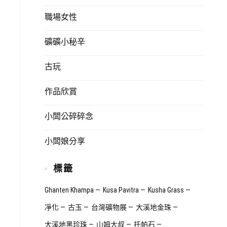
職場女性
礦礦小秘辛
古玩
作品欣賞
小闆公碎碎念
小闆娘分享
標籤
Ghanten Khampa
Kusa Pavitra
Kusha Grass
凈化
古玉
台灣礦物展
大溪地金珠
大溪地黑珍珠
山姆大叔
托帕石