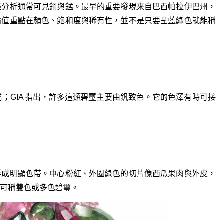
經分析通常可見銅與錳。最早的重要發現來自巴西帕拉伊巴州，
價值重點在顏色、飽和度與稀有性，並不是只要呈藍綠色就能稱
；GIA 指出，許多這類碧璽主要由釩致色。它的色澤有時可接
形成明顯色帶。中心粉紅、外圈綠色的切片像西瓜果肉與外皮，
可稱雙色或多色碧璽。