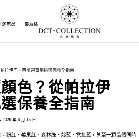
周邊商品
部落格
從帕拉伊巴、西瓜碧璽到挑選保養全指南
種顏色？從帕拉伊
挑選保養全指南
 2026 年 6 月 15 日
案。粉紅、莓果紅、森林綠、靛藍、霓虹藍，甚至一顆晶體同時