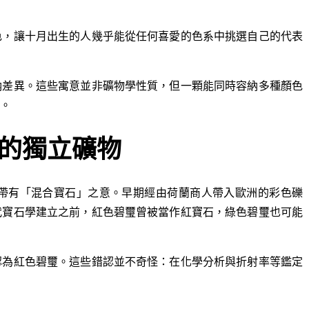
色，讓十月出生的人幾乎能從任何喜愛的色系中挑選自己的代表
納差異。這些寓意並非礦物學性質，但一顆能同時容納多種顏色
。
的獨立礦物
詞彙，帶有「混合寶石」之意。早期經由荷蘭商人帶入歐洲的彩色礫
代寶石學建立之前，紅色碧璽曾被當作紅寶石，綠色碧璽也可能
認為紅色碧璽。這些錯認並不奇怪：在化學分析與折射率等鑑定