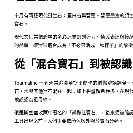
十月有兩種現代誕生石：蛋白石與碧璽。碧璽豐富的顏
寶石。
現代文化常把碧璽的多彩連結到創造力、情感表達與接
的晶體，確實很適合成為「不必只活成一種樣子」的象徵
從「混合寶石」到被認識
Tourmaline 一名通常追溯至斯里蘭卡的僧伽羅語
石，常與其他寶石混在一起；加上碧璽顏色極多，在現
被誤認為祖母綠。
俄羅斯皇室收藏中著名的「凱撒紅寶石」，後來便被確
工具出現之前，人們主要依顏色與外觀替寶石分類。