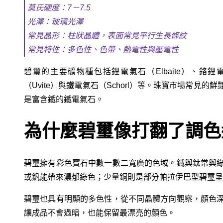
莫氏硬度：7－7.5
光澤：玻璃光澤
常見晶形：柱狀晶體，表面常見平行生長條紋
常見特性：多色性、色帶、熱電性與壓電性
碧璽的主要礦物種包括鋰電氣石（Elbaite）、鉻鋰電氣石（
（Uvite）與鐵電氣石（Schorl）等。珠寶市場常
是富含鐵的鐵電氣石。
為什麼碧璽像打翻了調色
碧璽擁有彩色寶石中數一數二寬廣的色域。鐵與鈦常與
或釩能帶來濃郁綠色；少量銅則是部分帕拉伊巴型碧璽呈
碧璽也具有明顯的多色性，從不同晶體方向觀察，顏色
讓成品不會過暗，也能保留最漂亮的顏色。