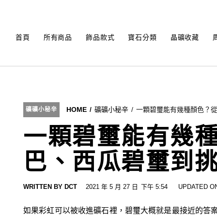
Skip
to
content
首頁
所有商品
飾品款式
寶石分類
晶礦收藏
HOME
礦礦小秘辛
一顆碧璽能有幾種顏色？
礦礦小秘辛
一顆碧璽能有幾
巴、西瓜碧璽到
WRITTEN BY
DCT
2021 年 5 月 27 日
下午 5:54
UPDATED ON
如果彩虹可以被收進礦石裡，碧璽大概就是最接近的答