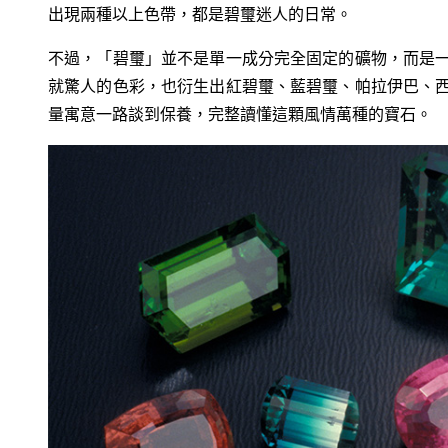
出現兩種以上色帶，都是碧璽迷人的日常。
不過，「碧璽」並不是單一成分完全固定的礦物，而是
就驚人的色彩，也衍生出紅碧璽、藍碧璽、帕拉伊巴、
量寓意一路談到保養，完整讀懂這顆風情萬種的寶石。