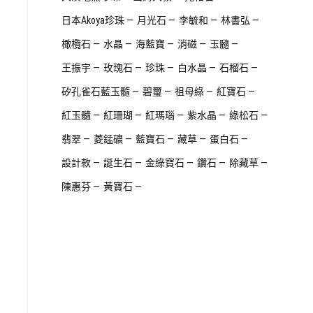
日本Akoya珍珠
月光石
李毓和
林書弘
橄欖石
水晶
海藍寶
消磁
玉髓
王振宇
玫瑰石
珍珠
白水晶
石榴石
矽孔雀石藍玉髓
碧璽
祖母綠
紅寶石
紅玉髓
紅珊瑚
紅瑪瑙
紫水晶
綠松石
翡翠
菱錳礦
藍寶石
藏草
蛋白石
設計款
誕生石
金綠寶石
鑽石
除藏草
陳惠芬
黃寶石