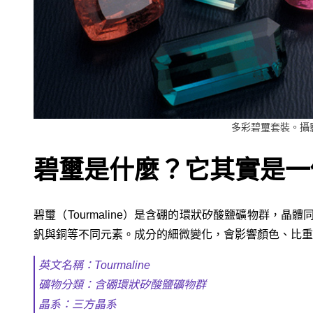
多彩碧璽套裝。攝影：R
碧璽是什麼？它其實是一
碧璽（Tourmaline）是含硼的環狀矽酸鹽礦物群，
釩與銅等不同元素。成分的細微變化，會影響顏色、比重
英文名稱：Tourmaline
礦物分類：含硼環狀矽酸鹽礦物群
晶系：三方晶系