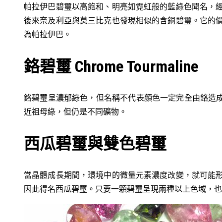
帕拉伊巴碧璽以高飽和、明亮如霓虹般的藍綠色聞名，
後來奈及利亞與莫三比克也發現相似的含銅碧璽。它的
為帕拉伊巴。
鉻碧璽 Chrome Tourmaline
鉻碧璽呈濃郁綠色，但名稱不代表顏色一定完全由鉻造成
近祖母綠，但仍是不同礦物。
西瓜碧璽與雙色碧璽
當晶體成長期間，環境中的微量元素濃度改變，就可能
因此得名西瓜碧璽。只要一顆碧璽呈現兩種以上色域，也