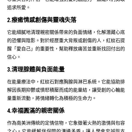
追求所愛。
2.療癒情感創傷與靈魂失落
它能細膩地清理親密關係帶來的負面情緒，化解潛藏心底
的恐懼與陰影。對於經歷重大背叛或創傷的人，紅紋石提
醒「愛自己」的重要性，幫助釋放痛苦並重新找回付出的
信心。
3.清理腺體與負面能量
在能量療法中，紅紋石對應胸腺與淋巴系統。它能協助排
解因長期抑鬱或憤怒積壓而成的能量結，讓受創的心輪能
量重新流動，將情緒轉化為積極的生命力。
4.幸福圓滿的親密關係
作為南美洲傳統的定情信物，它象徵著火熱的激情與包容
之心。它能緩解伴侶間的溝通矛盾，讓人學會忠誠與支