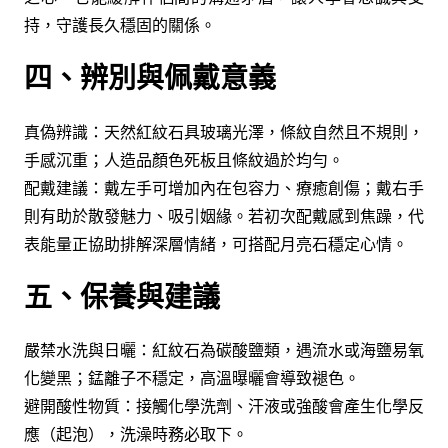
持，守護長久穩固的關係。
四、辨別與佩戴意義
真偽辨識：天然紅紋石具玻璃光澤，條紋自然且不規則，
手感沉重；人造品顏色死板且條紋過於均勻。
配戴建議：戴左手可增加內在包容力、療癒創傷；戴右手
則有助於散發魅力、吸引姻緣。若初次配戴感到焦躁，代
表能量正協助排解深層情緒，可搭配月亮石穩定心情。
五、保養與建議
嚴禁水洗與日曬：紅紋石為碳酸鹽類，遇流水或海鹽易氧
化變黑；錳離子不穩定，高溫曝曬會導致褪色。
避開酸性物質：接觸化學洗劑、汗液或強酸會產生化學反
應（起泡），洗澡時務必取下。