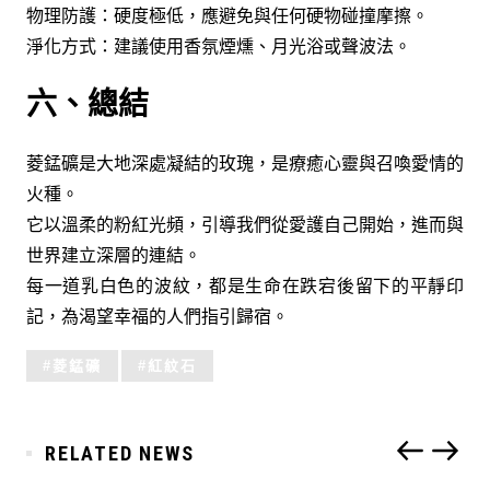
物理防護：硬度極低，應避免與任何硬物碰撞摩擦。
淨化方式：建議使用香氛煙燻、月光浴或聲波法。
六、總結
菱錳礦是大地深處凝結的玫瑰，是療癒心靈與召喚愛情的
火種。
它以溫柔的粉紅光頻，引導我們從愛護自己開始，進而與
世界建立深層的連結。
每一道乳白色的波紋，都是生命在跌宕後留下的平靜印
記，為渴望幸福的人們指引歸宿。
Tagged
菱錳礦
紅紋石
with:
RELATED NEWS