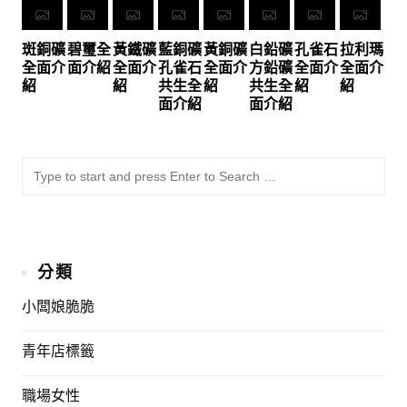
斑銅礦
碧璽全
黃鐵礦
藍銅礦
黃銅礦
白鉛礦
孔雀石
拉利瑪
全面介
面介紹
全面介
孔雀石
全面介
方鉛礦
全面介
全面介
紹
紹
共生全
紹
共生全
紹
紹
面介紹
面介紹
SU
Sea
for:
分類
小闆娘脆脆
青年店標籤
職場女性