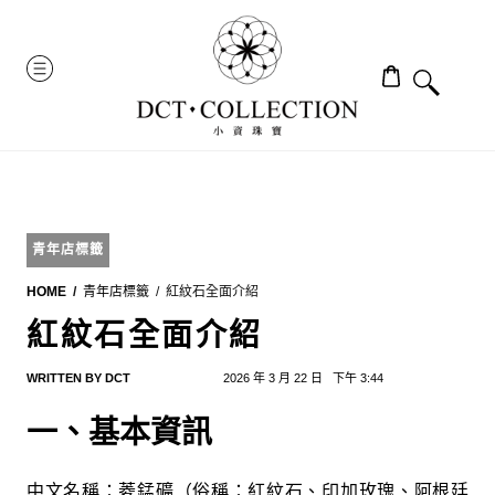
Skip
to
MENU
content
青年店標籤
HOME
青年店標籤
紅紋石全面介紹
紅紋石全面介紹
WRITTEN BY
DCT
2026 年 3 月 22 日
下午 3:44
一、基本資訊
中文名稱：菱錳礦（俗稱：紅紋石、印加玫瑰、阿根廷