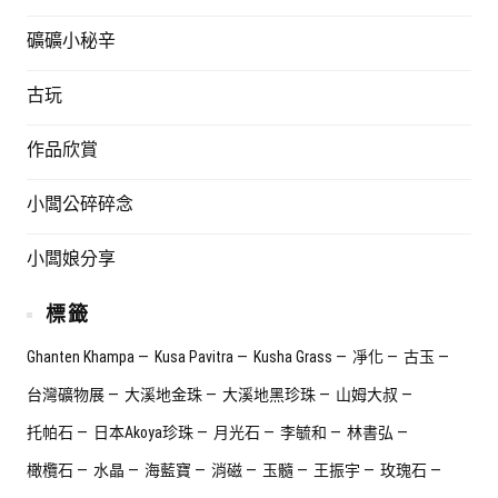
礦礦小秘辛
古玩
作品欣賞
小闆公碎碎念
小闆娘分享
標籤
Ghanten Khampa
Kusa Pavitra
Kusha Grass
凈化
古玉
台灣礦物展
大溪地金珠
大溪地黑珍珠
山姆大叔
托帕石
日本Akoya珍珠
月光石
李毓和
林書弘
橄欖石
水晶
海藍寶
消磁
玉髓
王振宇
玫瑰石