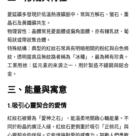
菱錳礦多發現於低溫熱液礦脈中，常與方解石、螢石、重
晶石及黃鐵礦共生。
物理習性：晶體常見菱面體或偏角面體，亦有鐘乳狀、葡
萄狀或帶狀集合體。
特殊結構：典型的紅紋石常具有明暗相間的粉紅與白色條
紋，透明度高且無紋路者稱為「冰種」，最為稀有珍貴。
工業用途：錳元素的來源之一，用於製造不鏽鋼與鋁合
金。
三、能量與寓意
1.吸引心靈契合的愛情
紅紋石被譽為「愛神之石」，能溫柔地開啟心輪能量。不
同於粉晶的廣泛人緣，紅紋石更側重於吸引「正桃花」與
心靈契合的伴侶。它能增強對愛的感應力，鼓勵人們勇敢