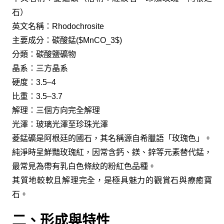
石）
英文名稱：Rhodochrosite
主要成分：碳酸錳($MnCO_3$)
分類：碳酸鹽礦物
晶系：三方晶系
硬度：3.5–4
比重：3.5–3.7
解理：三個方向完全解理
光澤：玻璃光澤至珍珠光澤
菱錳礦是阿根廷的國石，其名稱源自希臘語「玫瑰色」。
純淨時呈鮮豔玫瑰紅，因常含鈣、鎂、鋅等元素替代錳，
最常見為帶有乳白色條紋的粉紅色品種。
其質地較軟且解理完全，是極具魅力的觀賞石與療癒寶
石。
二、形成與特性