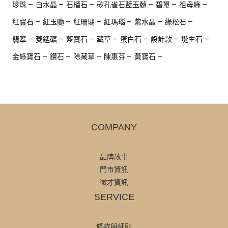
珍珠
白水晶
石榴石
矽孔雀石藍玉髓
碧璽
祖母綠
紅寶石
紅玉髓
紅珊瑚
紅瑪瑙
紫水晶
綠松石
翡翠
菱錳礦
藍寶石
藏草
蛋白石
設計款
誕生石
金綠寶石
鑽石
除藏草
陳惠芬
黃寶石
COMPANY
品牌故事
門市資訊
徵才資訊
SERVICE
條款與細則