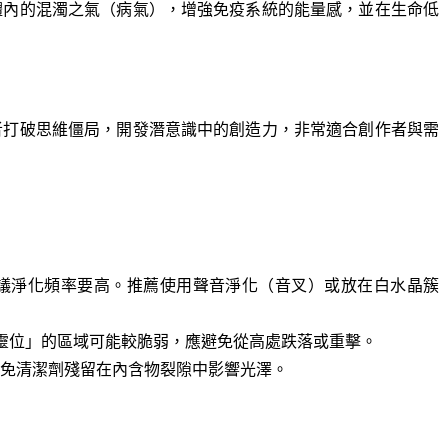
體內的混濁之氣（病氣），增強免疫系統的能量感，並在生命低
者打破思維僵局，開發潛意識中的創造力，非常適合創作者與需
議淨化頻率要高。推薦使用聲音淨化（音叉）或放在白水晶簇
靈位」的區域可能較脆弱，應避免從高處跌落或重擊。
免清潔劑殘留在內含物裂隙中影響光澤。