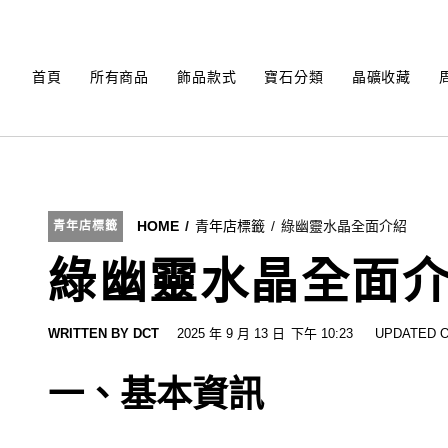
Skip
to
content
首頁
所有商品
飾品款式
寶石分類
晶礦收藏
HOME
青年店標籤
綠幽靈水晶全面介紹
青年店標籤
綠幽靈水晶全面
WRITTEN BY
DCT
2025 年 9 月 13 日
下午 10:23
UPDATED O
一、基本資訊