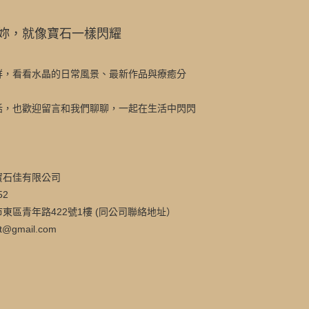
妳，就像寶石一樣閃耀
群，看看水晶的日常風景、最新作品與療癒分
話，也歡迎留言和我們聊聊，一起在生活中閃閃
寶石佳有限公司
52
東區青年路422號1樓 (同公司聯絡地址）
t@gmail.com