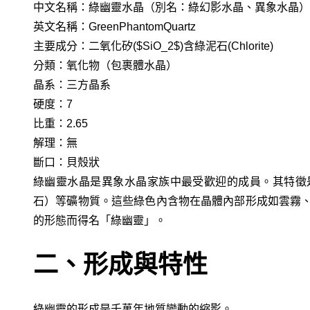
中文名稱：綠幽靈水晶（別名：綠幻影水晶、異象水晶）
英文名稱：GreenPhantomQuartz
主要成分：二氧化矽($SiO_2$)含綠泥石(Chlorite)
分類：氧化物（包裹體水晶）
晶系：三方晶系
硬度：7
比重：2.65
解理：無
斷口：貝殼狀
綠幽靈水晶是異象水晶家族中最受歡迎的成員。其特徵
石）等礦物質。這些綠色內含物在晶體內部形成如雲霧
的形態而得名「綠幽靈」。
二、形成與特性
綠幽靈的形成是千萬年地質變動的縮影。