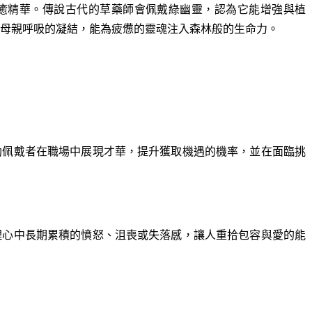
癒精華。傳說古代的草藥師會佩戴綠幽靈，認為它能增強與植
母親呼吸的凝結，能為疲憊的靈魂注入森林般的生命力。
助佩戴者在職場中展現才華，提升獲取機遇的機率，並在面臨挑
理心中長期累積的憤怒、沮喪或失落感，讓人重拾包容與愛的能