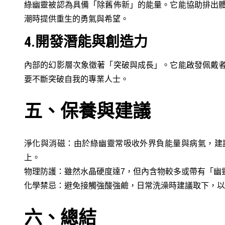
綠幽靈被認為具備「除舊佈新」的能量。它能協助排出
潮時提供重生的勇氣與希望。
4.開發潛能與創造力
內部的幻影層次象徵著「突破與成長」。它能啟發佩戴
要不斷突破自我的專業人士。
五、保養與建議
淨化與消磁：由於綠幽靈常吸收外界負能量與病氣，建
上。
物理防護：雖然水晶硬度達7，但內含物較多或帶有「幽
化學禁忌：避免接觸強酸強鹼，日常洗澡時建議取下，以
六、總結