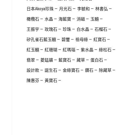
日本Akoya珍珠
月光石
李毓和
林書弘
橄欖石
水晶
海藍寶
消磁
玉髓
王振宇
玫瑰石
珍珠
白水晶
石榴石
矽孔雀石藍玉髓
碧璽
祖母綠
紅寶石
紅玉髓
紅珊瑚
紅瑪瑙
紫水晶
綠松石
翡翠
菱錳礦
藍寶石
藏草
蛋白石
設計款
誕生石
金綠寶石
鑽石
除藏草
陳惠芬
黃寶石