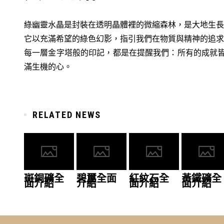
綠幽靈水晶是封裝在透明晶體裡的微縮森林，是大地生長
它以充滿希望的綠色幻影，指引我們在物質與精神的追求
每一層金字塔般的印記，都是在提醒我們：所有的成就
滿生機的心。
RELATED NEWS
斑銅礦全
碧璽全面
紅紋石全
黃鐵礦全
面介紹
介紹
面介紹
面介紹