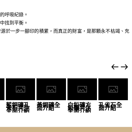
的呼吸紀錄。
中找到平衡。
皆源於一步一腳印的積累，而真正的財富，是那顆永不枯竭、充
藍銅礦孔
黃銅礦全
白鉛礦方
孔雀石全
雀石共生
面介紹
鉛礦共生
面介紹
全面介紹
全面介紹