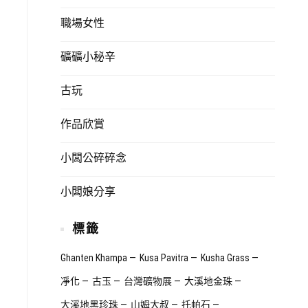
職場女性
礦礦小秘辛
古玩
作品欣賞
小闆公碎碎念
小闆娘分享
標籤
Ghanten Khampa
Kusa Pavitra
Kusha Grass
凈化
古玉
台灣礦物展
大溪地金珠
大溪地黑珍珠
山姆大叔
托帕石