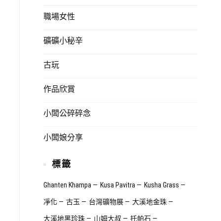
職場女性
礦礦小秘辛
古玩
作品欣賞
小闆公碎碎念
小闆娘分享
標籤
Ghanten Khampa
Kusa Pavitra
Kusha Grass
凈化
古玉
台灣礦物展
大溪地金珠
大溪地黑珍珠
山姆大叔
托帕石