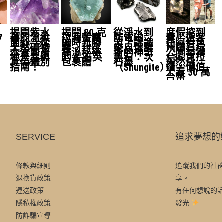
揭開紫水
揭開 80 克
從淨水到
度假挖到
7
晶的溫柔
拉海藍寶
防電磁
寶！遊客
面紗：從
的時光膠
波？認識
在阿肯色
天然礦物
囊：封存
來自俄羅
州鑽石坑
本質到產
高溫秘密
斯的神奇
公園尋獲
地差異與
的 β-石英
黑石：次
3.36 克拉
真偽鑑別
包裹體
石墨
天然白
指南！
（Shungite）
鑽，價值
上看 30 萬
台幣
SERVICE
追求夢想的
條款與細則
追蹤我們的社
退換貨政策
享。
運送政策
有任何想說的
隱私權政策
發光
防詐騙宣導