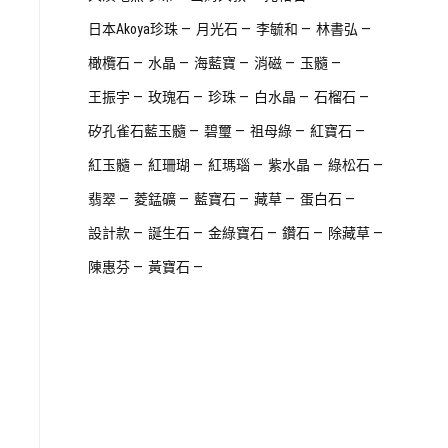
日本Akoya珍珠
月光石
李毓和
林書弘
橄欖石
水晶
海藍寶
消磁
玉髓
王振宇
玫瑰石
珍珠
白水晶
石榴石
矽孔雀石藍玉髓
碧璽
祖母綠
紅寶石
紅玉髓
紅珊瑚
紅瑪瑙
紫水晶
綠松石
翡翠
菱錳礦
藍寶石
藏草
蛋白石
設計款
誕生石
金綠寶石
鑽石
除藏草
陳惠芬
黃寶石