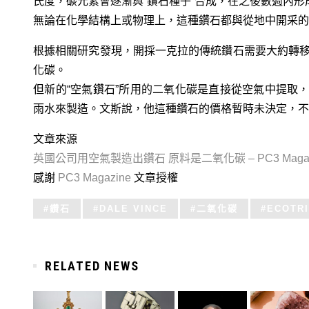
氏度，碳元素會逐漸與“鑽石種子”合成，在之後數週內形
無論在化學結構上或物理上，這種鑽石都與從地中開采的
根據相關研究發現，開採一克拉的傳統鑽石需要大約轉移10
化碳。
但新的“空氣鑽石”所用的二氧化碳是直接從空氣中提取
雨水來製造。文斯說，他這種鑽石的價格暫時未決定，不
文章來源
英國公司用空氣製造出鑽石 原料是二氧化碳 – PC3 Magaz
感謝
PC3 Magazine
文章授權
Tagged
鑽石
DALE VINCE
二氧化碳
ECOTRI
with:
RELATED NEWS