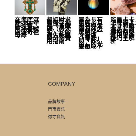
在海底沉
想招財求
同為長石
能量卡卡
睡 363 年
豐盛？揭
家族，月
怎麼辦？
的珍寶：
秘「黃鐵
光石與太
大「脈輪
阿托查號
礦（愚人
陽石該怎
水晶」對
的傳奇祖
金）」的
麼選？一
應指南與
母綠
強大能量
文看懂
實用平衡
與日常實
「暈彩」
技巧全解
用指南
與「砂
析
金」的光
學奧秘！
COMPANY
品牌故事
門市資訊
徵才資訊