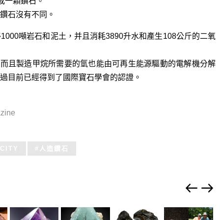
成一顆鑽石。
鑽石沒有不同。
00噸岩石和泥土，并且消耗3890升水和產生108公斤的二氧
，而且製造甲烷所需要的氫也能由可再生能源驅動的電解機分解
過目前已經得到了國際寶石學會的認證。
ine
CITY
人造鑽石