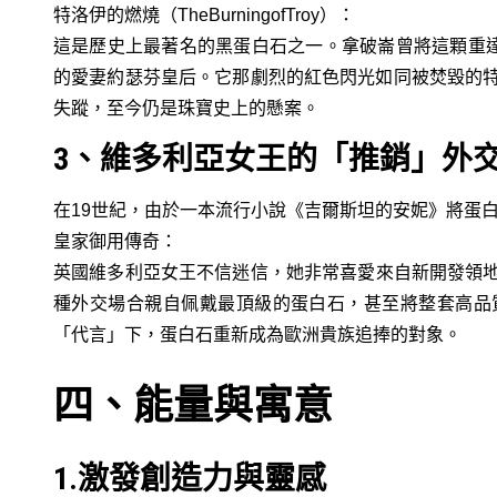
特洛伊的燃燒（TheBurningofTroy）：
這是歷史上最著名的黑蛋白石之一。拿破崙曾將這顆重達
的愛妻約瑟芬皇后。它那劇烈的紅色閃光如同被焚毀的
失蹤，至今仍是珠寶史上的懸案。
3、維多利亞女王的「推銷」外
在19世紀，由於一本流行小說《吉爾斯坦的安妮》將蛋
皇家御用傳奇：
英國維多利亞女王不信迷信，她非常喜愛來自新開發領
種外交場合親自佩戴最頂級的蛋白石，甚至將整套高品
「代言」下，蛋白石重新成為歐洲貴族追捧的對象。
四、能量與寓意
1.激發創造力與靈感