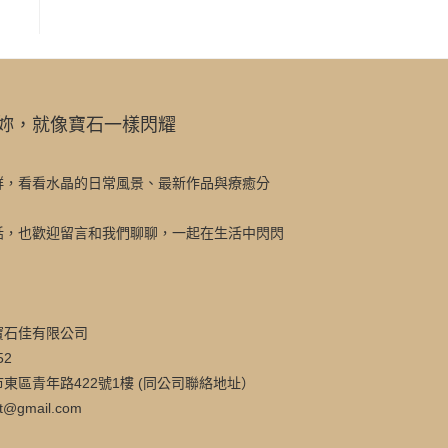
妳，就像寶石一樣閃耀
群，看看水晶的日常風景、最新作品與療癒分
話，也歡迎留言和我們聊聊，一起在生活中閃閃
寶石佳有限公司
52
東區青年路422號1樓 (同公司聯絡地址）
t@gmail.com