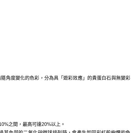
備隨角度變化的色彩，分為具「遊彩效應」的貴蛋白石與無變彩
0%之間，最高可達20%以上。
光線通過其內部的二氧化矽微球排列時，會產生如同彩虹般絢爛的色