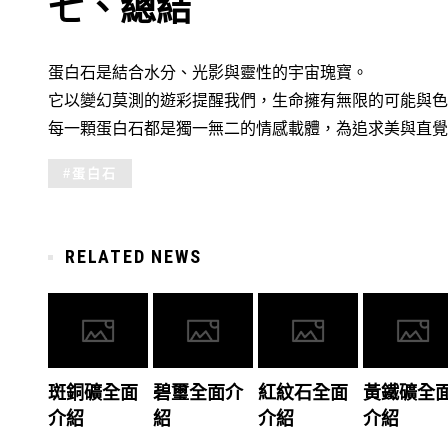
七、總結
蛋白石是結合水分、光影與靈性的宇宙瑰寶。
它以變幻莫測的遊彩提醒我們，生命擁有無限的可能與色
每一顆蛋白石都是獨一無二的情感載體，為追求美與直覺
Tagged
蛋白石
with:
RELATED NEWS
斑銅礦全面
碧璽全面介
紅紋石全面
黃鐵礦全
介紹
紹
介紹
介紹