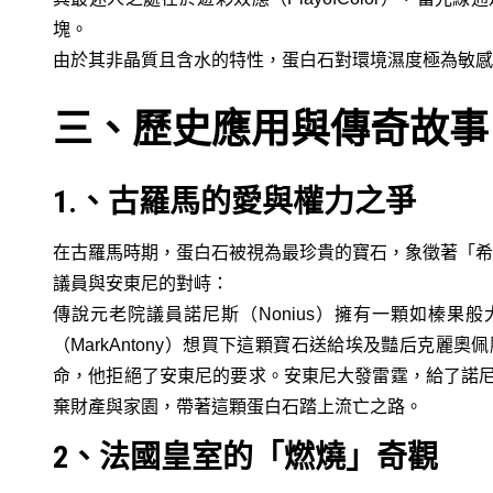
塊。
由於其非晶質且含水的特性，蛋白石對環境濕度極為敏感
三、歷史應用與傳奇故事
1.、古羅馬的愛與權力之爭
在古羅馬時期，蛋白石被視為最珍貴的寶石，象徵著「希
議員與安東尼的對峙：
傳說元老院議員諾尼斯（Nonius）擁有一顆如榛果
（MarkAntony）想買下這顆寶石送給埃及豔后克
命，他拒絕了安東尼的要求。安東尼大發雷霆，給了諾
棄財產與家園，帶著這顆蛋白石踏上流亡之路。
2、法國皇室的「燃燒」奇觀