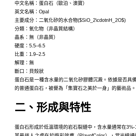
中文名稱：蛋白石（歐泊、澳寶）
英文名稱：Opal
主要成分：二氧化矽的水合物($SiO_2\cdotnH_2O$)
分類：氧化物（非晶質結構）
晶系：無（非晶質）
硬度：5.5–6.5
比重：1.9–2.5
解理：無
斷口：貝殼狀
蛋白石是一種含水量的二氧化矽膠體沉澱。依據是否具
的普通蛋白石，被譽為「集寶石之美於一身」的藝術品。
二、形成與特性
蛋白石形成於低溫環境的岩石裂縫中，含水量通常在3%-1
其最迷人之處在於遊彩效應（PlayofColor），當