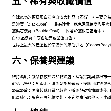
五、稀有與收藏價值
全球95%的頂級蛋白石產自澳大利亞（國石）。主要分
黑澳寶（BlackOpal）：最為珍貴，底色深沉使變彩更奪
鐵礦石澳寶（BoulderOpal）：附著於鐵礦石基岩中。
白/水晶澳寶：底色透亮或呈蛋白色。
世界上最大的產區位於南澳洲的庫伯佩地（CooberPedy
六、保養與建議
維持濕度：嚴禁存放於過於乾燥處，建議定期與濕棉布一
避免化學品：對香水、清潔劑極其敏感，接觸可能導致永
輕拿輕放：硬度較低且質地較脆，避免與硬物撞擊或使用
能量純化：蛋白石具記憶功能，不宜隨意借給他人，建議