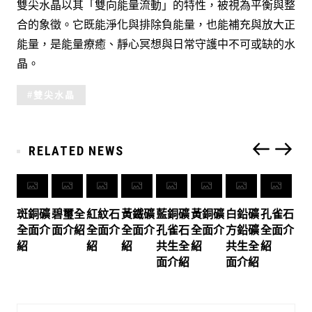
雙尖水晶以其「雙向能量流動」的特性，被視為平衡與整
合的象徵。它既能淨化與排除負能量，也能補充與放大正
能量，是能量療癒、靜心冥想與日常守護中不可或缺的水
晶。
Tagged
雙尖水晶
with:
RELATED NEWS
斑銅礦
碧璽全
紅紋石
黃鐵礦
藍銅礦
黃銅礦
白鉛礦
孔雀石
全面介
面介紹
全面介
全面介
孔雀石
全面介
方鉛礦
全面介
紹
紹
紹
共生全
紹
共生全
紹
面介紹
面介紹