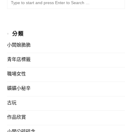
SU
Sea
for:
分類
小闆娘脆脆
青年店標籤
職場女性
礦礦小秘辛
古玩
作品欣賞
小闆公碎碎念