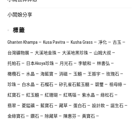
小闆娘分享
標籤
Ghanten Khampa
Kusa Pavitra
Kusha Grass
凈化
古玉
台灣礦物展
大溪地金珠
大溪地黑珍珠
山姆大叔
托帕石
日本Akoya珍珠
月光石
李毓和
林書弘
橄欖石
水晶
海藍寶
消磁
玉髓
王振宇
玫瑰石
珍珠
白水晶
石榴石
矽孔雀石藍玉髓
碧璽
祖母綠
紅寶石
紅玉髓
紅珊瑚
紅瑪瑙
紫水晶
綠松石
翡翠
菱錳礦
藍寶石
藏草
蛋白石
設計款
誕生石
金綠寶石
鑽石
除藏草
陳惠芬
黃寶石