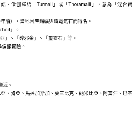
、僧伽羅語「Turmali」或「Thoramalli」，意為「混合寶
400年前），當地因產錫礦與鐵電氣石而得名。
horl」。
亞」、「碎邪金」、「璽靈石」等。
學偏振實驗。
廣泛。
尼亞、肯亞、馬達加斯加、莫三比克、納米比亞、阿富汗、巴基