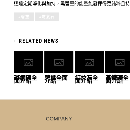
透過定期淨化與加持，黑碧璽的能量能發揮得更純粹且持
Tagged
碧璽
電氣石
with:
RELATED NEWS
斑銅礦全
碧璽全面
紅紋石全
黃鐵礦全
面介紹
介紹
面介紹
面介紹
COMPANY