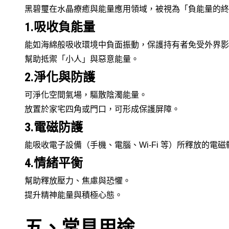
黑碧璽在水晶療癒與能量應用領域，被視為「負能量的終
1.吸收負能量
能如海綿般吸收環境中負面振動，保護持有者免受外界影
幫助抵禦「小人」與惡意能量。
2.淨化與防護
可淨化空間氣場，驅散陰濁能量。
放置於家宅四角或門口，可形成保護屏障。
3.電磁防護
能吸收電子設備（手機、電腦、Wi-Fi 等）所釋放的電
4.情緒平衡
幫助釋放壓力、焦慮與恐懼。
提升精神能量與積極心態。
五、常見用途