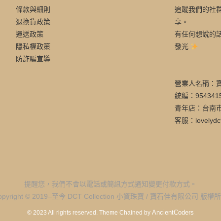
條款與細則
追蹤我們的社
退換貨政策
享。
運送政策
有任何想說的
隱私權政策
發光
防詐騙宣導
營業人名稱：
統編：954341
青年店：台南市
客服：lovelydc
提醒您，我們不會以電話或簡訊方式通知變更付款方式。
opyright © 2019–至今 DCT Collection 小資珠寶 / 寶石佳有限公司 版權
AncientCoders
© 2023 All rights reserved.
Theme Chained by