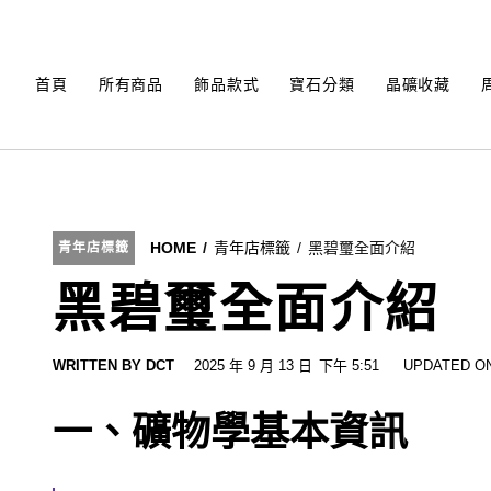
Skip
to
content
首頁
所有商品
飾品款式
寶石分類
晶礦收藏
HOME
青年店標籤
黑碧璽全面介紹
青年店標籤
黑碧璽全面介紹
WRITTEN BY
DCT
2025 年 9 月 13 日
下午 5:51
UPDATED ON
一、礦物學基本資訊