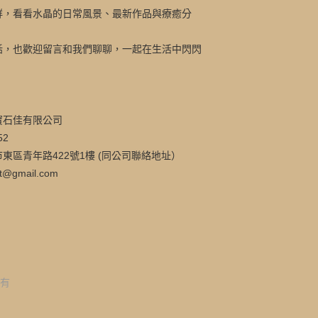
群，看看水晶的日常風景、最新作品與療癒分
話，也歡迎留言和我們聊聊，一起在生活中閃閃
寶石佳有限公司
52
東區青年路422號1樓 (同公司聯絡地址）
t@gmail.com
所有