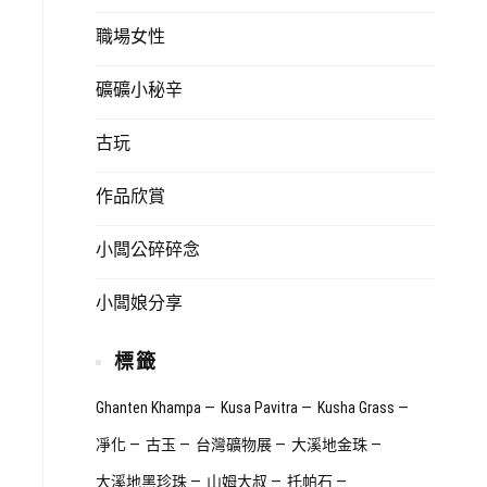
職場女性
礦礦小秘辛
古玩
作品欣賞
小闆公碎碎念
小闆娘分享
標籤
Ghanten Khampa
Kusa Pavitra
Kusha Grass
凈化
古玉
台灣礦物展
大溪地金珠
大溪地黑珍珠
山姆大叔
托帕石