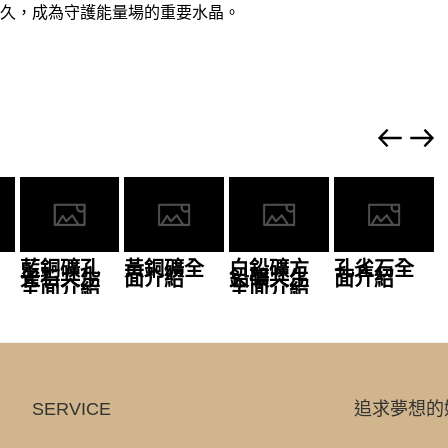
久，成為守護能量場的重要水晶。
藍銅礦孔
黃銅礦全
白鉛礦方
孔雀石全
雀石共生
面介紹
鉛礦共生
面介紹
全面介紹
全面介紹
SERVICE
追求夢想的