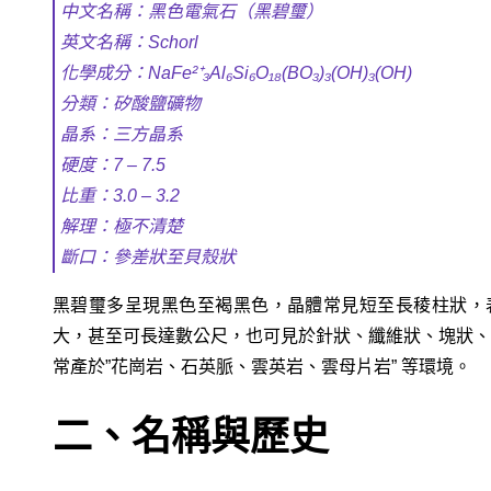
中文名稱：黑色電氣石（黑碧璽）
英文名稱：Schorl
化學成分：NaFe²⁺₃Al₆Si₆O₁₈(BO₃)₃(OH)₃(OH)
分類：矽酸鹽礦物
晶系：三方晶系
硬度：7 – 7.5
比重：3.0 – 3.2
解理：極不清楚
斷口：參差狀至貝殼狀
黑碧璽多呈現黑色至褐黑色，晶體常見短至長稜柱狀，
大，甚至可長達數公尺，也可見於針狀、纖維狀、塊狀、
常產於”花崗岩、石英脈、雲英岩、雲母片岩” 等環境。
二、名稱與歷史