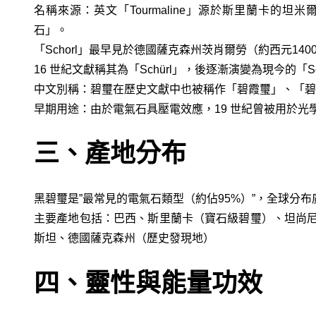
名稱來源：英文「Tourmaline」源於斯里蘭卡的坦米爾語
石」。
「Schorl」最早見於德國薩克森州茨肖爾勞（約西元1
16 世紀文獻稱其為「Schürl」，後逐漸演變為現今的「Sc
中文別稱：碧璽在歷史文獻中也被稱作「碧霞璽」、「碧
早期用途：由於電氣石具壓電效應，19 世紀曾被用於光
三、產地分布
黑碧璽是”最常見的電氣石類型（約佔95%）”，全球分布
主要產地包括：巴西、斯里蘭卡（寶石級碧璽）、坦尚
斯坦、德國薩克森州（歷史發現地）
四、靈性與能量功效