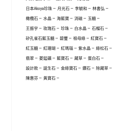
日本Akoya珍珠
月光石
李毓和
林書弘
橄欖石
水晶
海藍寶
消磁
玉髓
王振宇
玫瑰石
珍珠
白水晶
石榴石
矽孔雀石藍玉髓
碧璽
祖母綠
紅寶石
紅玉髓
紅珊瑚
紅瑪瑙
紫水晶
綠松石
翡翠
菱錳礦
藍寶石
藏草
蛋白石
設計款
誕生石
金綠寶石
鑽石
除藏草
陳惠芬
黃寶石