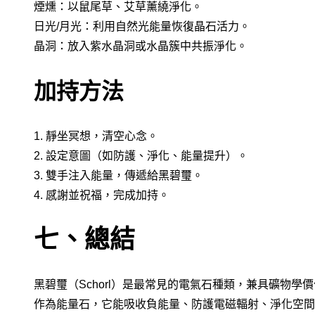
煙燻：以鼠尾草、艾草薰繞淨化。
日光/月光：利用自然光能量恢復晶石活力。
晶洞：放入紫水晶洞或水晶簇中共振淨化。
加持方法
1. 靜坐冥想，清空心念。
2. 設定意圖（如防護、淨化、能量提升）。
3. 雙手注入能量，傳遞給黑碧璽。
4. 感謝並祝福，完成加持。
七、總結
黑碧璽（Schorl）是最常見的電氣石種類，兼具礦物學
作為能量石，它能吸收負能量、防護電磁輻射、淨化空間