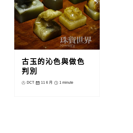
古玉的沁色與做色
判別
DCT
11 6 月
1 minute