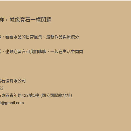
妳，就像寶石一樣閃耀
群，看看水晶的日常風景、最新作品與療癒分
話，也歡迎留言和我們聊聊，一起在生活中閃閃
寶石佳有限公司
52
東區青年路422號1樓 (同公司聯絡地址）
t@gmail.com