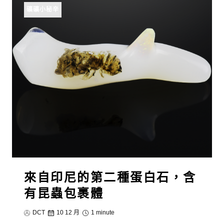
礦礦小秘辛
來自印尼的第二種蛋白石，含
有昆蟲包裹體
DCT
10 12 月
1 minute