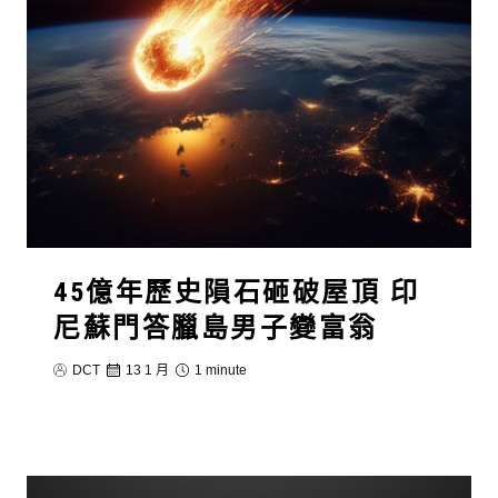
45億年歷史隕石砸破屋頂 印
尼蘇門答臘島男子變富翁
DCT
13 1 月
1 minute