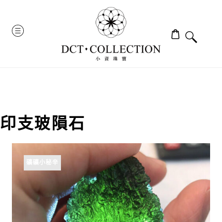
Skip
to
MENU
content
印支玻隕石
礦礦小秘辛