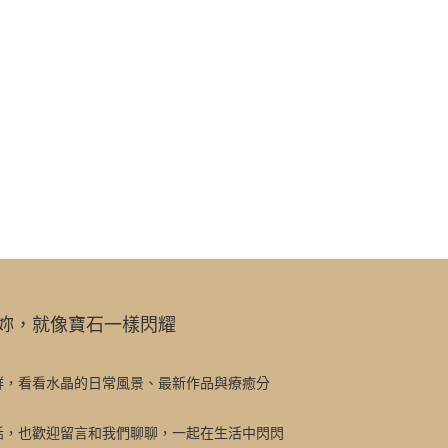
妳，就像寶石一樣閃耀
群，看看水晶的日常風景、最新作品與療癒分
話，也歡迎留言和我們聊聊，一起在生活中閃閃