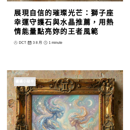
展現自信的璀璨光芒：獅子座
幸運守護石與水晶推薦，用熱
情能量點亮妳的王者風範
DCT
3 8 月
1 minute
礦礦小秘辛