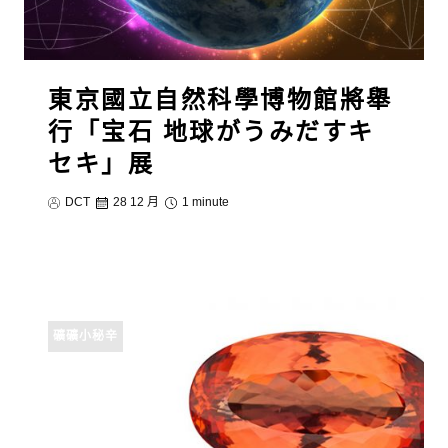
東京國立自然科學博物館將舉
行「宝石 地球がうみだすキ
セキ」展
DCT
28 12 月
1 minute
礦礦小秘辛