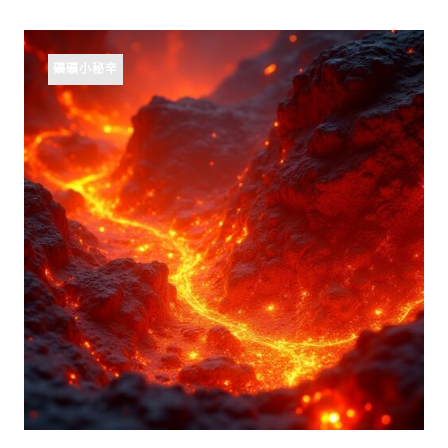
礦礦小秘辛