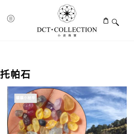
Skip
to
MENU
content
托帕石
礦礦小秘辛