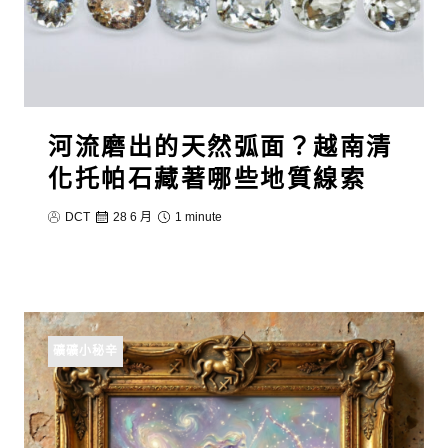
河流磨出的天然弧面？越南清
化托帕石藏著哪些地質線索
DCT
28 6 月
1 minute
礦礦小秘辛