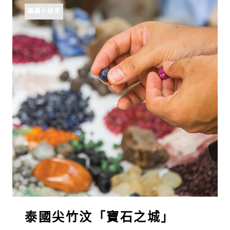
礦礦小秘辛
泰國尖竹汶「寶石之城」