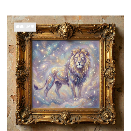
礦礦小秘辛