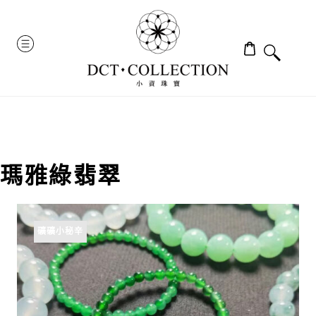
Skip
to
MENU
content
瑪雅綠翡翠
礦礦小秘辛