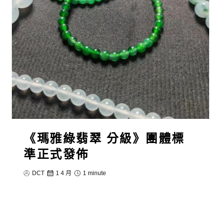
《瑪雅綠翡翠 分級》團體標
準正式發佈
DCT
1 4 月
1 minute