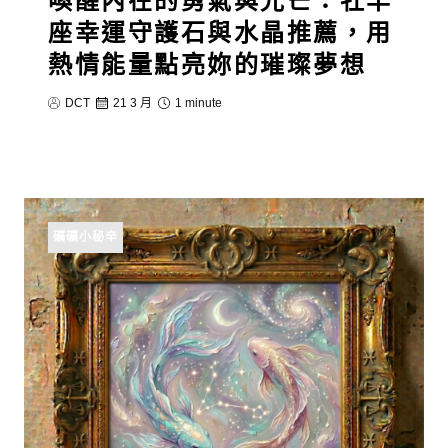
喚醒內在的勇氣與光芒：牡羊
座幸運守護石與水晶推薦，用
熱情能量點亮妳的璀璨夢想
DCT
21 3 月
1 minute
礦礦小秘辛