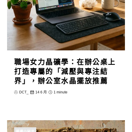
職場女力晶礦學：在辦公桌上
打造專屬的「減壓與專注結
界」，辦公室水晶擺放推薦
DCT_
14 6 月
1 minute
礦礦小秘辛