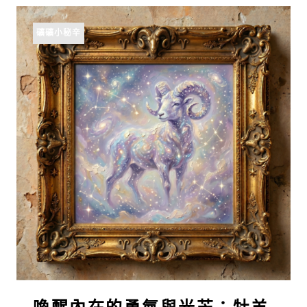
礦礦小秘辛