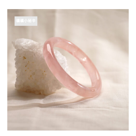
礦礦小秘辛