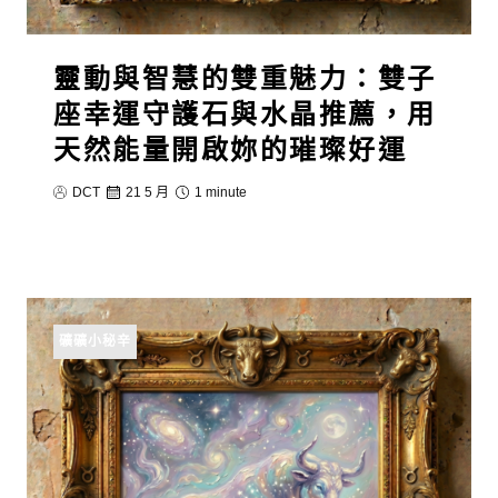
靈動與智慧的雙重魅力：雙子
座幸運守護石與水晶推薦，用
天然能量開啟妳的璀璨好運
DCT
21 5 月
1 minute
礦礦小秘辛