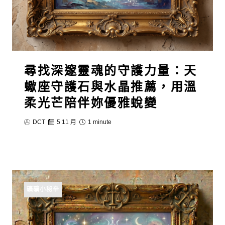
尋找深邃靈魂的守護力量：天
蠍座守護石與水晶推薦，用溫
柔光芒陪伴妳優雅蛻變
DCT
5 11 月
1 minute
礦礦小秘辛