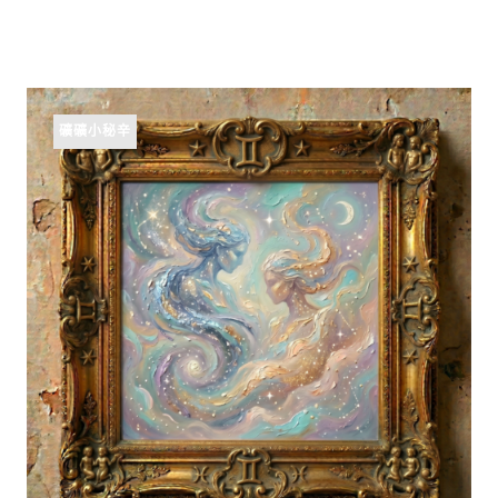
礦礦小秘辛