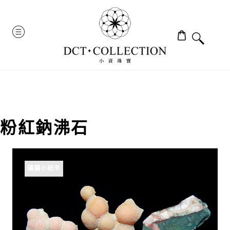
Skip
to
MENU
content
粉紅鈉沸石
礦礦小秘辛