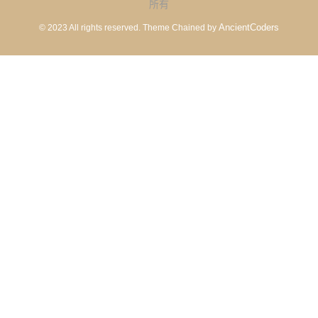
所有
AncientCoders
© 2023 All rights reserved.
Theme Chained by