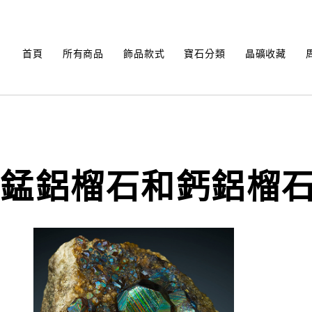
Skip
to
content
首頁
所有商品
飾品款式
寶石分類
晶礦收藏
錳鋁榴石和鈣鋁榴