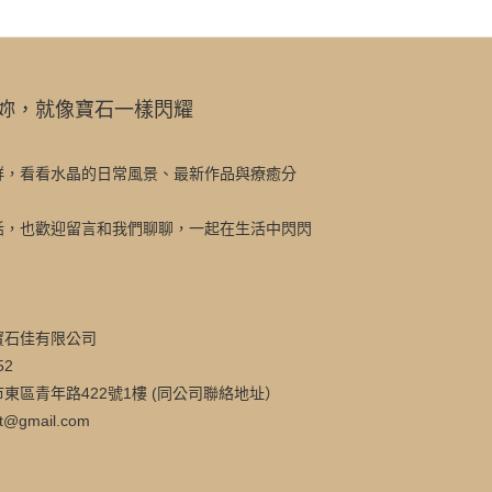
妳，就像寶石一樣閃耀
群，看看水晶的日常風景、最新作品與療癒分
話，也歡迎留言和我們聊聊，一起在生活中閃閃
寶石佳有限公司
52
東區青年路422號1樓 (同公司聯絡地址）
t@gmail.com