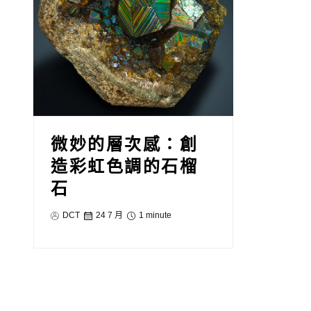
微妙的層次感：創
造彩虹色調的石榴
石
DCT
24 7 月
1 minute