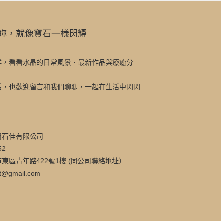
妳，就像寶石一樣閃耀
群，看看水晶的日常風景、最新作品與療癒分
話，也歡迎留言和我們聊聊，一起在生活中閃閃
寶石佳有限公司
52
東區青年路422號1樓 (同公司聯絡地址）
t@gmail.com