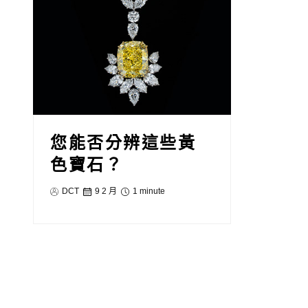
您能否分辨這些黃
色寶石？
DCT
9 2 月
1 minute