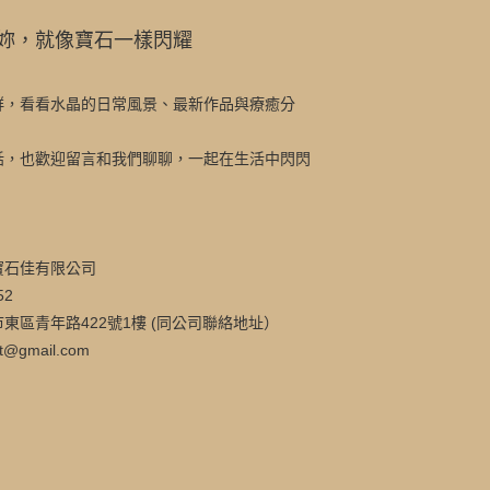
妳，就像寶石一樣閃耀
群，看看水晶的日常風景、最新作品與療癒分
話，也歡迎留言和我們聊聊，一起在生活中閃閃
寶石佳有限公司
52
東區青年路422號1樓 (同公司聯絡地址）
t@gmail.com