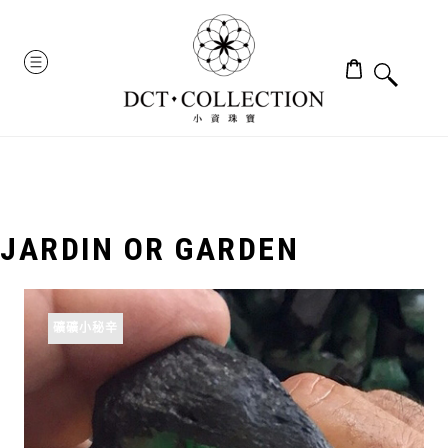
Skip
to
MENU
content
JARDIN OR GARDEN
礦礦小秘辛