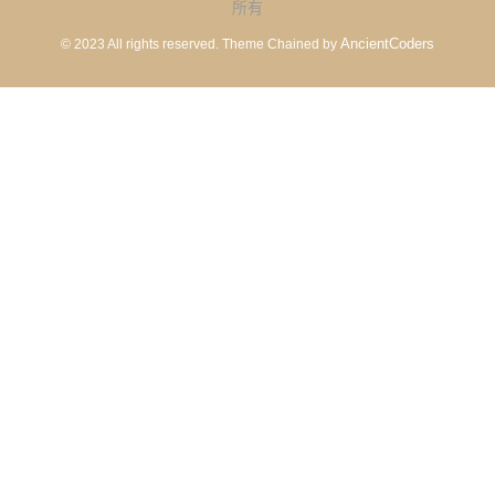
所有
AncientCoders
© 2023 All rights reserved.
Theme Chained by