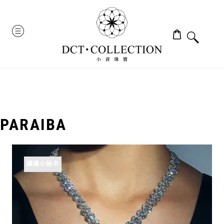
Skip
to
MENU
content
PARAIBA
礦礦小秘辛