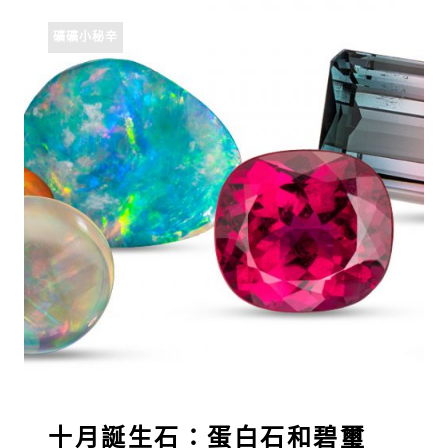
礦礦小秘辛
十月誕生石：蛋白石和碧璽