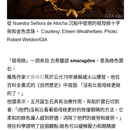
從 Nuestra Señora de Atocha 沉船中發現的祖母綠十字
架和金色念珠。 Courtesy: Eileen Weatherbee. Photo:
Robert Weldon/GIA
「祖母綠」一詞來自 古希臘語
smaragdos
，意為綠色寶
石。
羅馬作家
老普林尼
死於公元79年維蘇威火山爆發，他在
百科全書式的《自然歷史》中寫道:「沒有比祖母綠更綠
的了。」
他還表示，五月誕生石具有治療作用，有助於寶石切割
者:「(他們)沒有比看著祖母綠更好的恢復眼睛的方法，它
柔和的綠色讓人感到舒適，消除了他們的疲勞和疲勞。」
現在科學證明了這個觀點:綠色可以緩解壓力和眼睛疲