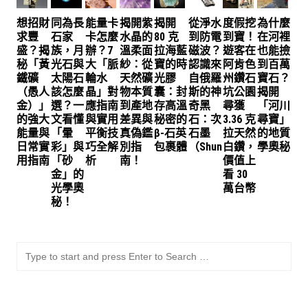
想招財
同為長
能量卡
揭開紫
揭開
從淨水
度假挖
為什麼
求豐
石家
卡怎麼
水晶的
80 克
到防電
到寶！
在河裡
盛？揭
族，月
辦？7
溫柔面
拉海藍
磁波？
遊客在
也能撿
秘「黃
光石與
大「脈
紗：從
寶的時
認識來
阿肯色
到百萬
鐵礦
太陽石
輪水
天然礦
光膠
自俄羅
州鑽石
寶石？
（愚人
該怎麼
晶」對
物本質
囊：封
斯的神
坑公園
揭開
金）」
選？一
應指南
到產地
存高溫
奇黑
尋獲
「河川
的強大
文看懂
與實用
差異與
秘密的
石：次
3.36 克
尋寶」
能量與
「暈
平衡技
真偽鑑
β-石英
石墨
拉天然
的地質
日常實
彩」與
巧全解
別指
包裹體
（Shungite）
白鑽，
學奧秘
用指南
「砂
析
南！
價值上
金」的
看 30
光學奧
萬台幣
秘！
SU
Sea
for: