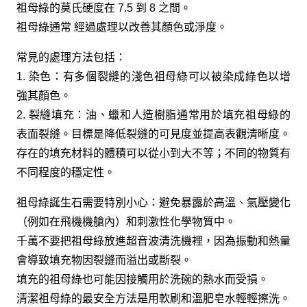
祖母綠的莫氏硬度在 7.5 到 8 之間。
祖母綠通常 經過處理以改善其顏色或淨度。
常見的處理方法包括：
1. 染色：有多個裂縫的淺色祖母綠可以被染成綠色以增
強其顏色。
2. 裂縫填充：油、蠟和人造樹脂通常用於填充祖母綠的
表面裂縫。目標是降低裂縫的可見度並提高表觀清晰度。
存在的填充材料的體積可以從小到大不等；不同的物質有
不同程度的穩定性。
祖母綠誕生石需要特別小心：避免暴露於高溫、氣壓變化
（例如在飛機機艙內）和刺激性化學物質中。
千萬不要把祖母綠放進超音波清洗機裡，因為振動和熱量
會導致填充物因裂縫而溢出或斷裂。
填充的祖母綠也可能因接觸用於洗碗的熱水而受損。
清潔祖母綠的最安全方法是用軟刷和溫肥皂水輕輕擦洗。