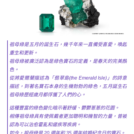
祖母綠是五月的誕生石，幾千年來一直備受喜愛，喚起
重生和更新。
祖母綠被廣泛認為是綠色寶石的定義，是春天的完美顏
色。
從將愛爾蘭描述為「翡翠島(the Emerald Isle)」的詩意
描述，到著名寶石本身的生機勃勃的綠色，五月誕生石
祖母綠歷經歲月都俘獲了人們的心。
這種豐富的綠色變化暗示著舒緩、鬱鬱蔥蔥的花園。
相傳祖母綠具有使佩戴者更加聰明和機智的力量，曾被
認為可以治愈霍亂和瘧疾等疾病。
如今，祖母綠是 20 週年和 35 週年結婚紀念日的寶石。