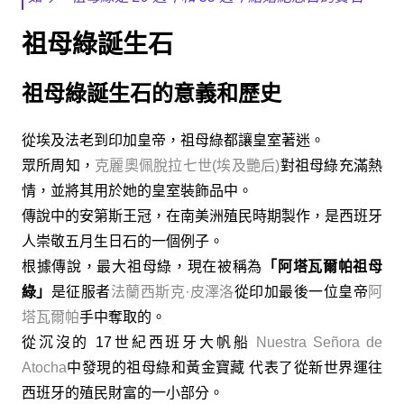
祖母綠誕生石
祖母綠誕生石的意義和歷史
從埃及法老到印加皇帝，祖母綠都讓皇室著迷。
眾所周知，
克麗奧佩脫拉七世(埃及艷后)
對祖母綠充滿熱
情，並將其用於她的皇室裝飾品中。
傳說中的安第斯王冠，在南美洲殖民時期製作，是西班牙
人崇敬五月生日石的一個例子。
根據傳說，最大祖母綠，現在被稱為
「阿塔瓦爾帕祖母
綠」
是征服者
法蘭西斯克·皮澤洛
從印加最後一位皇帝
阿
塔瓦爾帕
手中奪取的。
從沉沒的 17世紀西班牙大帆船
Nuestra Señora de
Atocha
中發現的祖母綠和黃金寶藏 代表了從新世界運往
西班牙的殖民財富的一小部分。