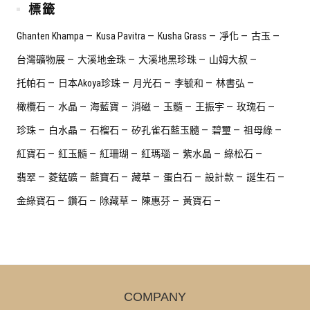
標籤
Ghanten Khampa
Kusa Pavitra
Kusha Grass
凈化
古玉
台灣礦物展
大溪地金珠
大溪地黑珍珠
山姆大叔
托帕石
日本Akoya珍珠
月光石
李毓和
林書弘
橄欖石
水晶
海藍寶
消磁
玉髓
王振宇
玫瑰石
珍珠
白水晶
石榴石
矽孔雀石藍玉髓
碧璽
祖母綠
紅寶石
紅玉髓
紅珊瑚
紅瑪瑙
紫水晶
綠松石
翡翠
菱錳礦
藍寶石
藏草
蛋白石
設計款
誕生石
金綠寶石
鑽石
除藏草
陳惠芬
黃寶石
COMPANY