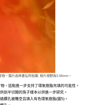
物。圖片由林書弘所拍攝; 相片視野為3.06mm。
內含物，這點進一步支持了環氧樹脂充填的可能性。
供剖半切開的珠子樣本以供進一步研究。
鑽孔被雕空且填入有色環氧樹脂(圖5)。