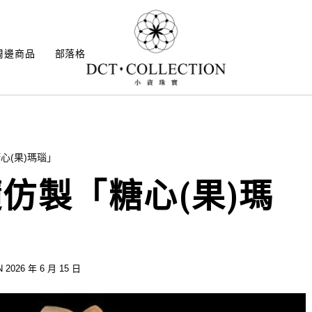
周邊商品
部落格
心(果)瑪瑙」
仿製「糖心(果)瑪
 2026 年 6 月 15 日