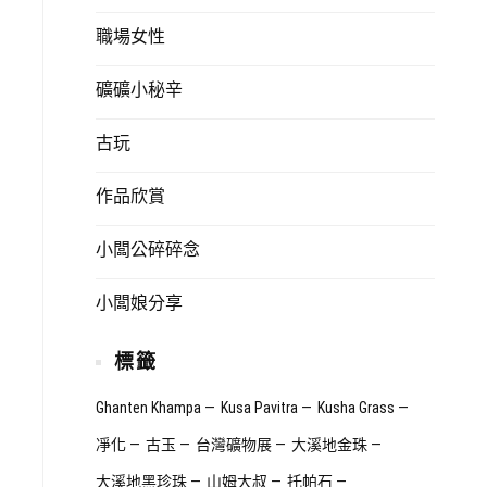
職場女性
礦礦小秘辛
古玩
作品欣賞
小闆公碎碎念
小闆娘分享
標籤
Ghanten Khampa
Kusa Pavitra
Kusha Grass
凈化
古玉
台灣礦物展
大溪地金珠
大溪地黑珍珠
山姆大叔
托帕石