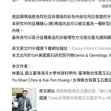
圖5、一顆綠藍色串珠被對半切開顯示出它具有鑽孔(A)、綠藍色環氧樹脂
視野為
使這類瑪瑙更為特別且有價值的彩色內核在阿拉善盟的天
本研究中的這種糖心(果)瑪瑙仿品可以被定義為一種新型
內核。
最有效可以區分這種產品的非破壞性方法是拉曼光譜與顯
英文原文PDF檔案下載網址縮址：
Epoxy-Filled Chalcedo
本文出刊於GIA美國寶石研究院刊物Gems & Gemology, Winter 20
本文作者：
林書弘 國立臺灣海洋大學地球科學所/ 臺灣聯合珠寶玉
Yu-Shan Chou & Kai-Yun Huang / 台灣聯合珠寶玉石
原文網址
環氧樹脂填充玉髓仿製「糖心(
感謝
Tulab台灣聯合珠寶玉石鑑定中心-