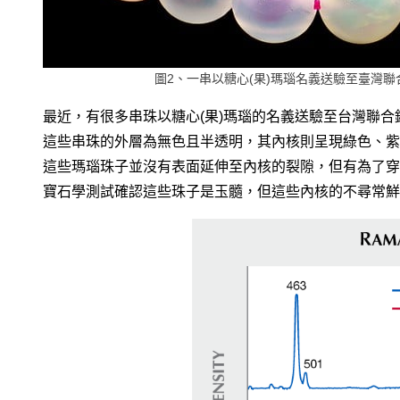
圖2、一串以糖心(果)瑪瑙名義送驗至臺灣聯合鑑
最近，有很多串珠以糖心(果)瑪瑙的名義送驗至台灣聯合鑑
這些串珠的外層為無色且半透明，其內核則呈現綠色、紫
這些瑪瑙珠子並沒有表面延伸至內核的裂隙，但有為了穿
寶石學測試確認這些珠子是玉髓，但這些內核的不尋常鮮