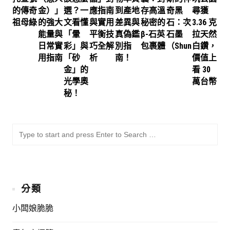
的傳奇
金）」
選？一
應指南
到產地
存高溫
奇黑
尋獲
祖母綠
的強大
文看懂
與實用
差異與
秘密的
石：次
3.36 克
能量與
「暈
平衡技
真偽鑑
β-石英
石墨
拉天然
日常實
彩」與
巧全解
別指
包裹體
（Shungite）
白鑽，
用指南
「砂
析
南！
價值上
金」的
看 30
光學奧
萬台幣
秘！
SU
Sea
for:
分類
小闆娘脆脆