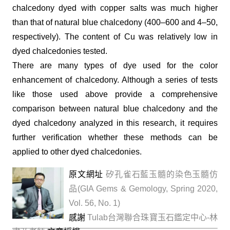
chalcedony dyed with copper salts was much higher
than that of natural blue chalcedony (400–600 and 4–50,
respectively). The content of Cu was relatively low in
dyed chalcedonies tested.
There are many types of dye used for the color
enhancement of chalcedony. Although a series of tests
like those used above provide a comprehensive
comparison between natural blue chalcedony and the
dyed chalcedony analyzed in this research, it requires
further verification whether these methods can be
applied to other dyed chalcedonies.
原文網址
矽孔雀石藍玉髓的染色玉髓仿
品(GIA Gems & Gemology, Spring 2020,
Vol. 56, No. 1)
感謝
Tulab台灣聯合珠寶玉石鑑定中心-林