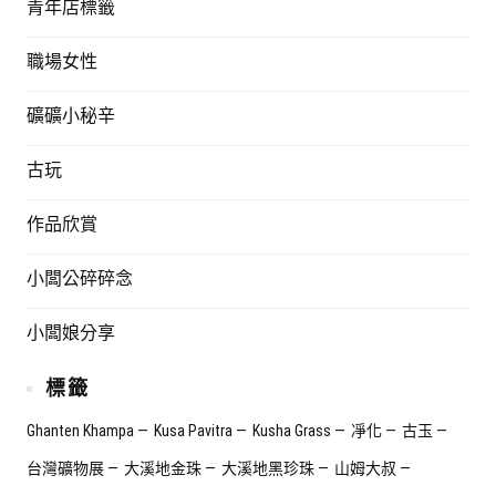
青年店標籤
職場女性
礦礦小秘辛
古玩
作品欣賞
小闆公碎碎念
小闆娘分享
標籤
Ghanten Khampa
Kusa Pavitra
Kusha Grass
凈化
古玉
台灣礦物展
大溪地金珠
大溪地黑珍珠
山姆大叔