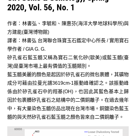
2020, Vol. 56, No. 1
作者：林書弘、李毓和、陳惠芬(海洋大學地球科學所)與
方建能(臺灣博物館)
譯者：林書弘 台灣聯合珠寶玉石鑑定中心所長 / 實用寶石
學作者 / GIA G. G.
矽孔雀石藍玉髓又稱為寶石二氧化矽(歐美)或藍玉髓(臺
灣)是臺灣市場上最有價值的玉髓類別。
藍玉髓美麗的顏色是起因於矽孔雀石的微包裹體，其礦物
成分可藉由拉曼光譜3619cm-1振動峰確認之。該振動峰
係由於矽孔雀石中的羥基(OH)，也因此其藍色基本上歸
因於包裹體矽孔雀石之結構中的二價銅離子。在過去幾年
中，有大量染色玉髓仿品出現在台灣市場。銅鹽染色藍玉
髓的與天然矽孔雀石藍玉髓之顏色皆來自二價銅離子。