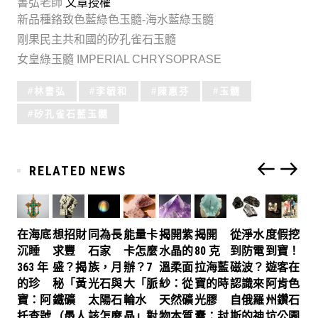
書弘老師
文章授權
新品種鉻致色藍綠色玉髓-海水藍綠玉髓
剛果民主共和國的矽孔雀石玉髓
女皇綠玉髓 IMPERIAL CHRYSOPRASE
Tagged
林書弘
李毓和
陳惠芬
玉髓
with:
矽孔雀石藍玉髓
RELATED NEWS
在海底
想招財
同為長
能量卡
揭開紫
揭開
從淨水
度假挖
沉睡
求豐
石家
卡怎麼
水晶的
80 克
到防電
到寶！
363 年
盛？揭
族，月
辦？7
溫柔面
拉海藍
磁波？
遊客在
的珍
秘「黃
光石與
大「脈
紗：從
寶的時
認識來
阿肯色
寶：阿
鐵礦
太陽石
輪水
天然礦
光膠
自俄羅
州鑽石
托查號
（愚人
該怎麼
晶」對
物本質
囊：封
斯的神
坑公園