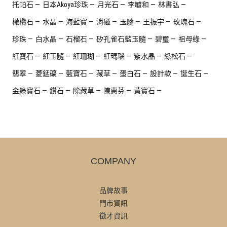
托帕石
日本Akoya珍珠
月光石
李毓和
林書弘
橄欖石
水晶
海藍寶
消磁
玉髓
王振宇
玫瑰石
珍珠
白水晶
石榴石
矽孔雀石藍玉髓
碧璽
祖母綠
紅寶石
紅玉髓
紅珊瑚
紅瑪瑙
紫水晶
綠松石
翡翠
菱錳礦
藍寶石
藏草
蛋白石
設計款
誕生石
金綠寶石
鑽石
除藏草
陳惠芬
黃寶石
COMPANY
品牌故事
門市資訊
徵才資訊