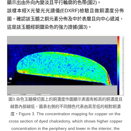
顯示出由外向內變淡且平行輪廓的色帶(圖2)。
該樣本經X光螢光光譜儀(EDXRF)檢驗且做銅濃度分佈
圖，確認該玉髓之銅元素分佈及中於表層且向中心遞減，
這是該玉髓經銅鹽染色的強力證據(圖3)。
圖3.染色玉髓橫切面上的銅濃度作圖顯示表面有較高的銅濃度且
越靠內部越低，圖表右側的不同顏色代表由高至低的相對銅濃
度。Figure 3. The concentration mapping for copper on the
cross section of dyed chalcedony, which shows higher copper
concentration in the periphery and lower in the interior; the