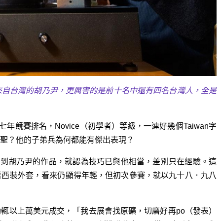
來自台灣的胡乃尹，更厲害的是前十名中還有四名台灣人，全是
競賽排名，Novice（初學者）等級，一連好幾個Taiwan字
聖？他的子弟兵為何都能有傑出表現？
v一六年看到胡乃尹的作品，就認為技巧已與他相當，差別只在經驗。這
著西裝外套，看來仍顯得年輕，但初次參賽，就以九十八．九八
輒以上萬美元成交，「我去展會找原礦，切磨好再po（發表）