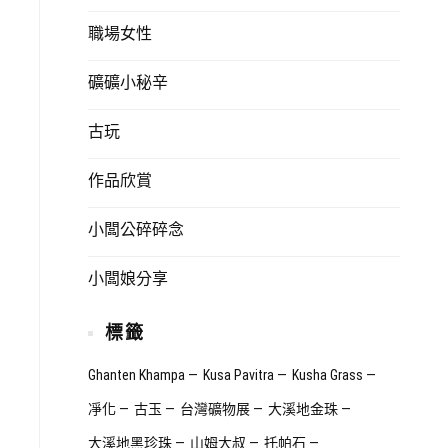
職場女性
礦礦小秘辛
古玩
作品欣賞
小闆公碎碎念
小闆娘分享
標籤
Ghanten Khampa
Kusa Pavitra
Kusha Grass
凈化
古玉
台灣礦物展
大溪地金珠
大溪地黑珍珠
山姆大叔
托帕石