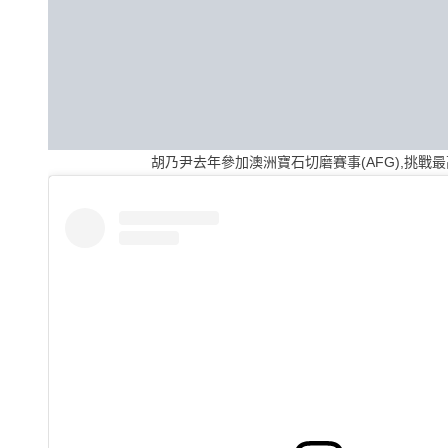
胡乃尹去年參加澳洲寶石切磨賽事(AFG),挑戰最高難度題