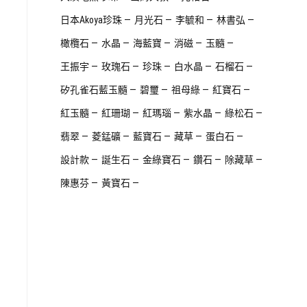
日本Akoya珍珠
月光石
李毓和
林書弘
橄欖石
水晶
海藍寶
消磁
玉髓
王振宇
玫瑰石
珍珠
白水晶
石榴石
矽孔雀石藍玉髓
碧璽
祖母綠
紅寶石
紅玉髓
紅珊瑚
紅瑪瑙
紫水晶
綠松石
翡翠
菱錳礦
藍寶石
藏草
蛋白石
設計款
誕生石
金綠寶石
鑽石
除藏草
陳惠芬
黃寶石