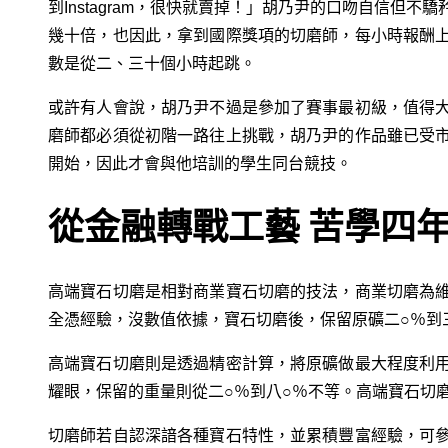
到Instagram，很快就賣掉！」胡乃尹的口吻自信但
幾十倍，也因此，拿到國際獎項的切磨師，每小時報酬
數是從二、三十個小時起跳。
或許有人會說，胡乃尹不過是參加了賽事最初級，值得
磨師都必須從初階一路往上挑戰，胡乃尹的作品雖已受
開始，因此才會與他培訓的學生同台競技。
從金融轉戰工藝 苦學四年
高端寶石切磨是相對商業寶石切磨的技法，商業切磨為
全憑經驗，沒數值依據，寶石切磨後，保留原礦二○％到
高端寶石切磨則是透過精密計算，將原礦做最大程度利
耀眼，保留的重量則從二○％到八○％不等。高端寶石切
切磨師若自認深諳各種寶石特性，並累積豐富經驗，可