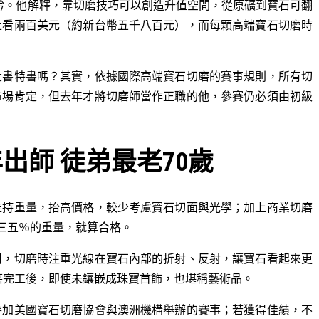
不驕矜。他解釋，靠切磨技巧可以創造升值空間，從原礦到寶石可翻
上看兩百美元（約新台幣五千八百元），而每顆高端寶石切磨時
大書特書嗎？其實，依據國際高端寶石切磨的賽事規則，所有切
市場肯定，但去年才將切磨師當作正職的他，參賽仍必須由初級
出師 徒弟最老70歲
維持重量，抬高價格，較少考慮寶石切面與光學；加上商業切磨
三五％的重量，就算合格。
用，切磨時注重光線在寶石內部的折射、反射，讓寶石看起來更
磨完工後，即使未鑲嵌成珠寶首飾，也堪稱藝術品。
參加美國寶石切磨協會與澳洲機構舉辦的賽事；若獲得佳績，不