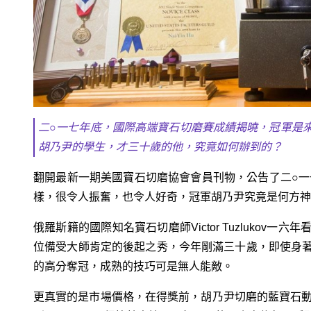
二○一七年底，國際高端寶石切磨賽成績揭曉，冠軍是
胡乃尹的學生，才三十歲的他，究竟如何辦到的？
翻開最新一期美國寶石切磨協會會員刊物，公告了二○一七年
樣，很令人振奮，也令人好奇，冠軍胡乃尹究竟是何方神
俄羅斯籍的國際知名寶石切磨師Victor Tuzluko
位備受大師肯定的後起之秀，今年剛滿三十歲，即使身
的高分奪冠，成熟的技巧可是無人能敵。
更真實的是市場價格，在得獎前，胡乃尹切磨的藍寶石動