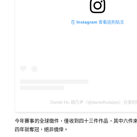
在 Instagram 查看這則貼文
Daniel Hu 胡乃尹（@danielhutaipei）分享
今年賽事的全球徵件，僅收到四十三件作品，其中六件
四年就奪冠，絕非僥倖。