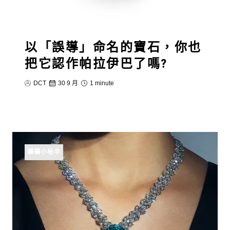
以「誤導」命名的寶石，你也
把它認作帕拉伊巴了嗎?
DCT
30 9 月
1 minute
礦礦小秘辛