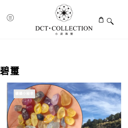
Skip
to
MENU
content
碧璽
礦礦小秘辛