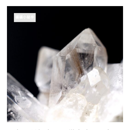
礦礦小秘辛