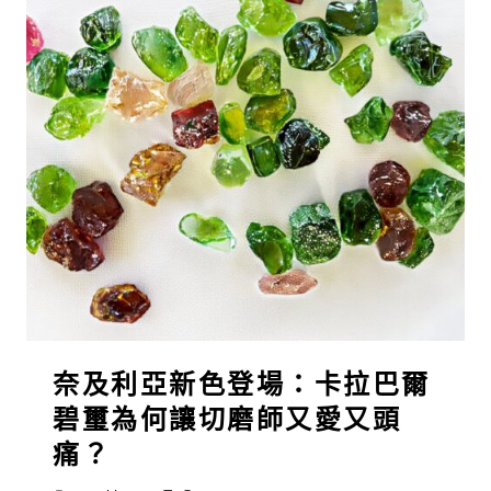
奈及利亞新色登場：卡拉巴爾
碧璽為何讓切磨師又愛又頭
痛？