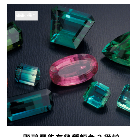
礦礦小秘辛