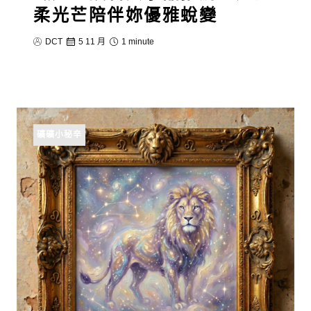
柔光芒陪伴妳優雅蛻變
DCT
5 11 月
1 minute
礦礦小秘辛