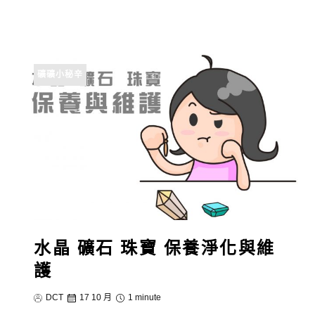
礦礦小秘辛
水晶 礦石 珠寶 保養淨化與維
護
DCT
17 10 月
1 minute