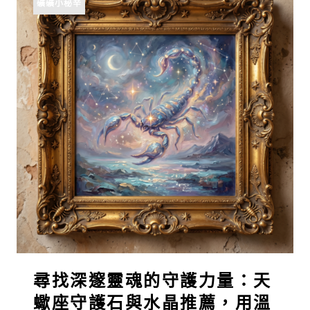
礦礦小秘辛
尋找深邃靈魂的守護力量：天
蠍座守護石與水晶推薦，用溫