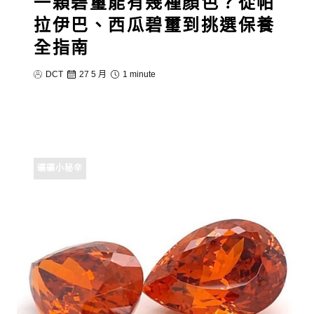
一顆碧璽能有幾種顏色？從帕
拉伊巴、西瓜碧璽到挑選保養
全指南
DCT
27 5 月
1 minute
礦礦小秘辛