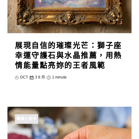
展現自信的璀璨光芒：獅子座
幸運守護石與水晶推薦，用熱
情能量點亮妳的王者風範
DCT
3 8 月
1 minute
礦礦小秘辛