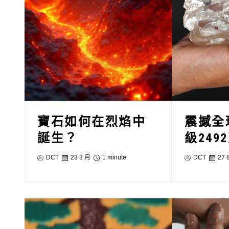
寶石如何在烈焰中
震撼全
誕生？
級249
DCT
23 3 月
1 minute
DCT
27 