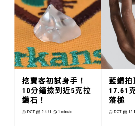
挖寶客初試身手！
藍鑽拍
10分鐘撿到近5克拉
17.61
鑽石！
落槌
DCT
2 4 月
1 minute
DCT
12 