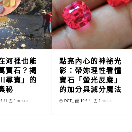
在河裡也能
點亮內心的神祕光
萬寶石？揭
影：帶妳理性看懂
川尋寶」的
寶石「螢光反應」
奧秘
的加分與減分魔法
 6 月
1 minute
DCT_
19 6 月
1 minute