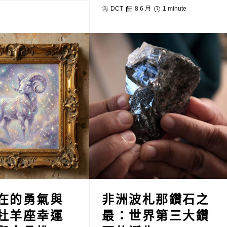
DCT
8 6 月
1 minute
在的勇氣與
非洲波札那鑽石之
牡羊座幸運
最：世界第三大鑽