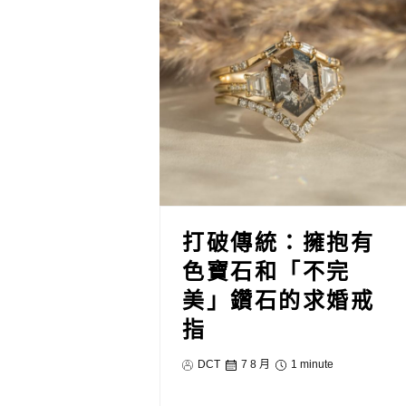
打破傳統：擁抱有
色寶石和「不完
美」鑽石的求婚戒
指
DCT
7 8 月
1 minute