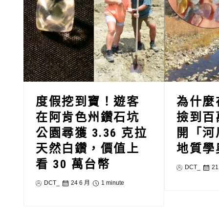
度假挖到寶！遊客
為什麼
在阿肯色州鑽石坑
撿到百
公園尋獲 3.36 克拉
開「河
天然白鑽，價值上
地質學
看 30 萬台幣
DCT_
21
DCT_
24 6 月
1 minute