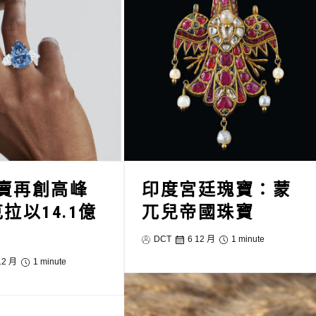
賣再創高峰
印度宮廷瑰寶：蒙
克拉以14.1億
兀兒帝國珠寶
DCT
6 12 月
1 minute
12 月
1 minute