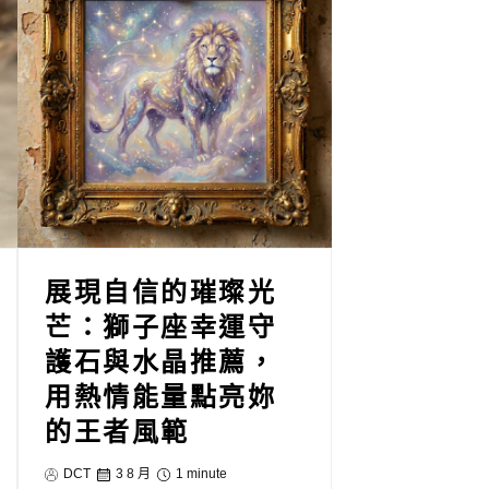
展現自信的璀璨光
芒：獅子座幸運守
護石與水晶推薦，
用熱情能量點亮妳
的王者風範
DCT
3 8 月
1 minute