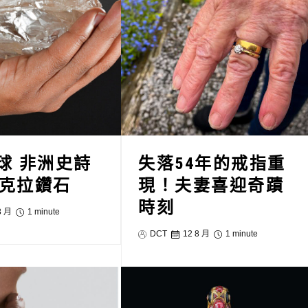
球 非洲史詩
失落54年的戒指重
2克拉鑽石
現！夫妻喜迎奇蹟
時刻
8 月
1 minute
DCT
12 8 月
1 minute