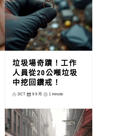
垃圾場奇蹟！工作
人員從20公噸垃圾
中挖回鑽戒！
DCT
9 9 月
1 minute