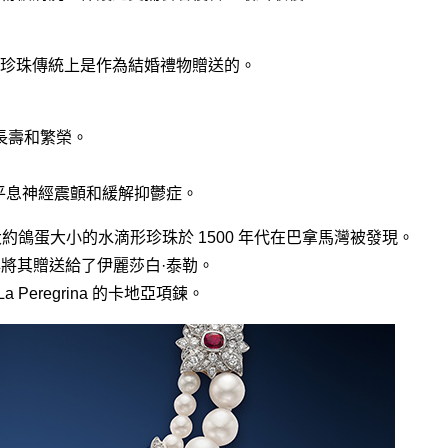
珍珠傳統上是作為結婚禮物贈送的。
來長壽和繁榮。
平息神經震顫和緩解抑鬱症。
rina. 大約鴿蛋大小的水滴形珍珠於 1500 年代在巴拿馬灣被發現。
年將其贈送給了伊麗莎白·泰勒。
 Peregrina 的卡地亞項鍊。