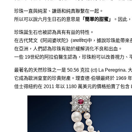
珍珠一直與純潔、謙遜和純真聯繫在一起。
所以可以說六月生日石的意思是
「簡單的甜蜜」
。因此，
珍珠誕生石也被認為具有有益的特性。
在古代梵文《阿闼婆吠陀》(अथर्ववेद)中，據說珍珠能帶
在亞洲，人們認為珍珠有助於緩解消化不良和出血。
一些 19世紀的阿拉伯醫生認為，珍珠粉可以改善視力、
最著名的天然珍珠之一是 50.56 克拉 (ct) La Pereg
它成為歐洲皇室的珍貴財產。理查德·伯頓最終於 1969 
佳士得紐約在 2011 年以 1180 萬美元的價格拍賣了包含 La