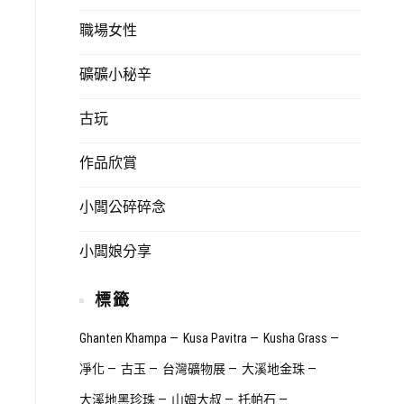
職場女性
礦礦小秘辛
古玩
作品欣賞
小闆公碎碎念
小闆娘分享
標籤
Ghanten Khampa
Kusa Pavitra
Kusha Grass
凈化
古玉
台灣礦物展
大溪地金珠
大溪地黑珍珠
山姆大叔
托帕石