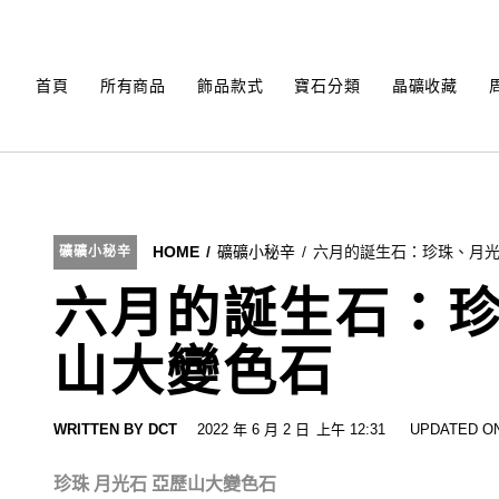
Skip
to
content
首頁
所有商品
飾品款式
寶石分類
晶礦收藏
HOME
礦礦小秘辛
六月的誕生石：珍珠、月
礦礦小秘辛
六月的誕生石：
山大變色石
WRITTEN BY
DCT
2022 年 6 月 2 日
上午 12:31
UPDATED ON
珍珠
月光石
亞歷山大變色石