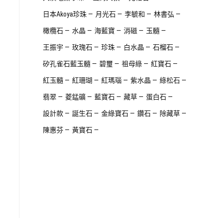
日本Akoya珍珠
月光石
李毓和
林書弘
橄欖石
水晶
海藍寶
消磁
玉髓
王振宇
玫瑰石
珍珠
白水晶
石榴石
矽孔雀石藍玉髓
碧璽
祖母綠
紅寶石
紅玉髓
紅珊瑚
紅瑪瑙
紫水晶
綠松石
翡翠
菱錳礦
藍寶石
藏草
蛋白石
設計款
誕生石
金綠寶石
鑽石
除藏草
陳惠芬
黃寶石