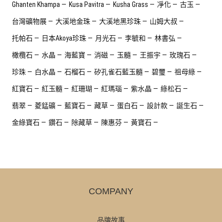
Ghanten Khampa
Kusa Pavitra
Kusha Grass
凈化
古玉
台灣礦物展
大溪地金珠
大溪地黑珍珠
山姆大叔
托帕石
日本Akoya珍珠
月光石
李毓和
林書弘
橄欖石
水晶
海藍寶
消磁
玉髓
王振宇
玫瑰石
珍珠
白水晶
石榴石
矽孔雀石藍玉髓
碧璽
祖母綠
紅寶石
紅玉髓
紅珊瑚
紅瑪瑙
紫水晶
綠松石
翡翠
菱錳礦
藍寶石
藏草
蛋白石
設計款
誕生石
金綠寶石
鑽石
除藏草
陳惠芬
黃寶石
COMPANY
品牌故事