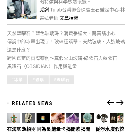
的特徵與科學檢驗依據。
感謝
Tulab台灣聯合珠寶玉石鑑定中心-林
書弘老師
文章授權
天然藍曜石？藍色玻璃珠？消費爭議大，購買請小心
傳說中的冰翠出現了！玻璃種翡翠、天然玻璃、人造玻璃
還是什麼？
跨國鑑定的實際案例～真假火山玻璃-綠曜石與藍曜石
黑曜石（OBSIDIAN）作用與能量
Tagged
冰翠
玻璃
綠曜石
with:
RELATED NEWS
在海底
想招財
同為長
能量卡
揭開紫
揭開
從淨水
度假挖