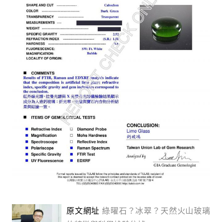
原文網址
綠曜石？冰翠？天然火山玻璃