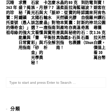
沉睡
求豐
石家
卡怎麼
水晶的
80 克
到防電
到寶！
363 年
盛？揭
族，月
辦？7
溫柔面
拉海藍
磁波？
遊客在
的珍
秘「黃
光石與
大「脈
紗：從
寶的時
認識來
阿肯色
寶：阿
鐵礦
太陽石
輪水
天然礦
光膠
自俄羅
州鑽石
托查號
（愚人
該怎麼
晶」對
物本質
囊：封
斯的神
坑公園
的傳奇
金）」
選？一
應指南
到產地
存高溫
奇黑
尋獲
祖母綠
的強大
文看懂
與實用
差異與
秘密的
石：次
3.36 克
能量與
「暈
平衡技
真偽鑑
β-石英
石墨
拉天然
日常實
彩」與
巧全解
別指
包裹體
（Shungite）
白鑽，
用指南
「砂
析
南！
價值上
金」的
看 30
光學奧
萬台幣
秘！
SU
Sea
for:
分類