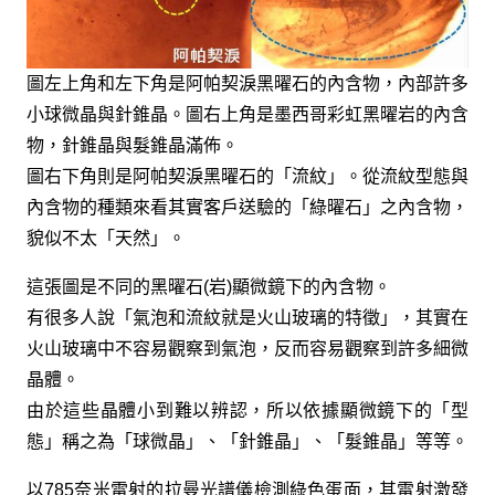
圖左上角和左下角是阿帕契淚黑曜石的內含物，內部許多
小球微晶與針錐晶。圖右上角是墨西哥彩虹黑曜岩的內含
物，針錐晶與髮錐晶滿佈。
圖右下角則是阿帕契淚黑曜石的「流紋」。從流紋型態與
內含物的種類來看其實客戶送驗的「綠曜石」之內含物，
貌似不太「天然」。
這張圖是不同的黑曜石(岩)顯微鏡下的內含物。
有很多人說「氣泡和流紋就是火山玻璃的特徵」，其實在
火山玻璃中不容易觀察到氣泡，反而容易觀察到許多細微
晶體。
由於這些晶體小到難以辨認，所以依據顯微鏡下的「型
態」稱之為「球微晶」、「針錐晶」、「髮錐晶」等等。
以785奈米雷射的拉曼光譜儀檢測綠色蛋面，其雷射激發