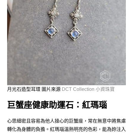
月光石造型耳環 圖片來源
DCT Collection 小資珠寶
巨蟹座健康助運石：紅瑪瑙
心思細密且容易為他人操心的巨蟹座，常在無意中將焦慮
轉化為身體的負擔。紅瑪瑙溫熱明亮的色彩，能為妳注入