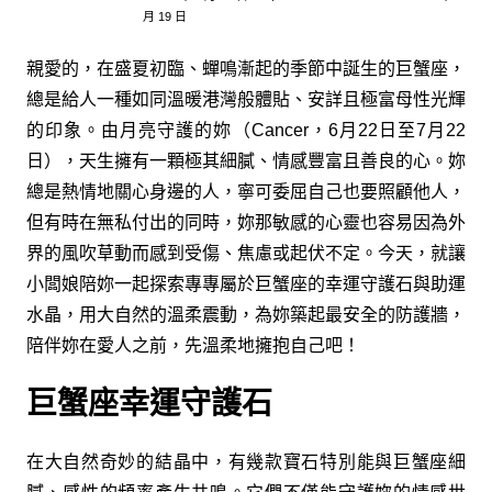
月 19 日
親愛的，在盛夏初臨、蟬鳴漸起的季節中誕生的巨蟹座，
總是給人一種如同溫暖港灣般體貼、安詳且極富母性光輝
的印象。由月亮守護的妳（Cancer，6月22日至7月22
日），天生擁有一顆極其細膩、情感豐富且善良的心。妳
總是熱情地關心身邊的人，寧可委屈自己也要照顧他人，
但有時在無私付出的同時，妳那敏感的心靈也容易因為外
界的風吹草動而感到受傷、焦慮或起伏不定。今天，就讓
小闆娘陪妳一起探索專專屬於巨蟹座的幸運守護石與助運
水晶，用大自然的溫柔震動，為妳築起最安全的防護牆，
陪伴妳在愛人之前，先溫柔地擁抱自己吧！
巨蟹座幸運守護石
在大自然奇妙的結晶中，有幾款寶石特別能與巨蟹座細