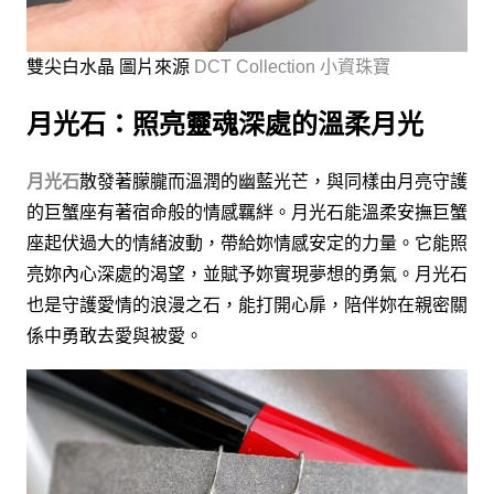
雙尖白水晶 圖片來源
DCT Collection 小資珠寶
月光石：照亮靈魂深處的溫柔月光
月光石
散發著朦朧而溫潤的幽藍光芒，與同樣由月亮守護
的巨蟹座有著宿命般的情感羈絆。月光石能溫柔安撫巨蟹
座起伏過大的情緒波動，帶給妳情感安定的力量。它能照
亮妳內心深處的渴望，並賦予妳實現夢想的勇氣。月光石
也是守護愛情的浪漫之石，能打開心扉，陪伴妳在親密關
係中勇敢去愛與被愛。