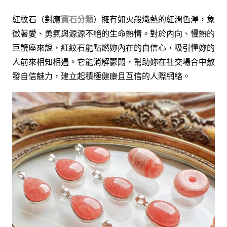
紅紋石（對應
寶石分類
）擁有如火般熾熱的紅潤色澤，象
徵著愛、勇氣與源源不絕的生命熱情。對於內向、慢熱的
巨蟹座來說，紅紋石能點燃妳內在的自信心，吸引懂妳的
人前來相知相遇。它能消解鬱悶，幫助妳在社交場合中散
發自信魅力，建立起積極健康且互信的人際網絡。