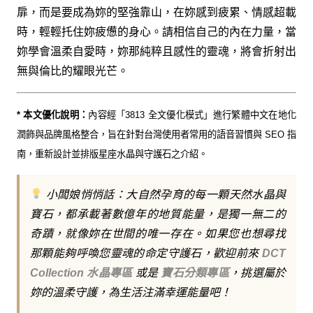
扉，而是要成為妳的堅強靠山，在妳感到疲累、情感超載
時，輕輕托住妳疲憊的身心。請相信自己的內在力量，當
妳學會溫柔自愛時，妳那純粹且感性的靈魂，將會折射出
無與倫比的耀眼光芒。
* 本文優化說明：
內容經「3813 全文優化模式」進行繁體中文在地化
潤飾與品牌風格整合，旨在針對台灣使用者常用的語音習慣與 SEO 指
南，重新設計並排版星座水晶與守護石之介紹。
小闆娘悄悄話：大自然孕育的每一顆天然水晶與
寶石，都承載著數億年的地質能量，是獨一無二的
奇蹟，就像妳在世間的唯一存在。如果您也想尋找
那顆能夠呼喚您靈魂的命定守護石，歡迎前來
DCT
Collection 水晶專區
或是
寶石分類專區
，挑選屬於
妳的溫柔守護，為生活注滿幸運能量吧！