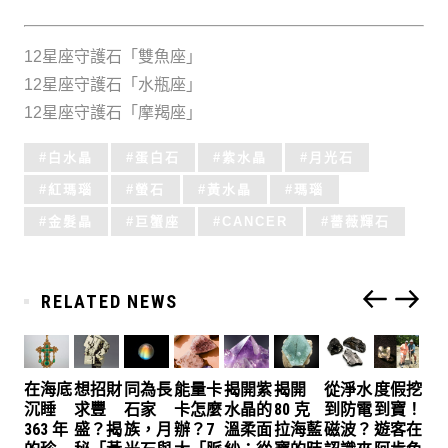
12星座守護石「雙魚座」
12星座守護石「水瓶座」
12星座守護石「摩羯座」
Tagged
白水晶
蛋白石
紫水晶
月光石
with:
紅瑪瑙
螢石
黃水晶
瑪瑙
金髮晶
巨蟹座
CANCER
薔薇輝石
RELATED NEWS
在海底
想招財
同為長
能量卡
揭開紫
揭開
從淨水
度假挖
沉睡
求豐
石家
卡怎麼
水晶的
80 克
到防電
到寶！
363 年
盛？揭
族，月
辦？7
溫柔面
拉海藍
磁波？
遊客在