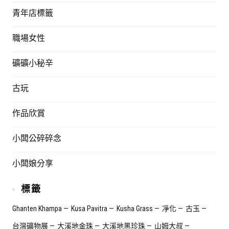
青年店標籤
職場女性
礦礦小秘辛
古玩
作品欣賞
小闆公碎碎念
小闆娘分享
標籤
Ghanten Khampa
Kusa Pavitra
Kusha Grass
凈化
古玉
台灣礦物展
大溪地金珠
大溪地黑珍珠
山姆大叔