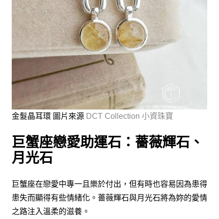
金髮晶耳環 圖片來源
DCT Collection 小資珠寶
巨蟹座戀愛助運石：薔薇輝石、
月光石
巨蟹座在戀愛中專一且樂於付出，但有時也容易因為患得
患失而顯得有些情緒化。薔薇輝石與月光石將為妳的愛情
之路注入溫柔的滋養。