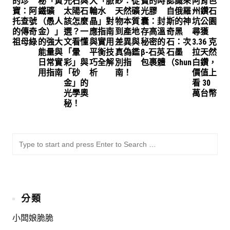
的珍
秘「黃
光石與
大「脈
紗：從
寶的時
認識來
阿肯色
寶：阿
鐵礦
太陽石
輪水
天然礦
光膠
自俄羅
州鑽石
托查號
（愚人
該怎麼
晶」對
物本質
囊：封
斯的神
坑公園
的傳奇
金）」
選？一
應指南
到產地
存高溫
奇黑
尋獲
祖母綠
的強大
文看懂
與實用
差異與
秘密的
石：次
3.36 克
能量與
「暈
平衡技
真偽鑑
β-石英
石墨
拉天然
日常實
彩」與
巧全解
別指
包裹體
（Shungite）
白鑽，
用指南
「砂
析
南！
價值上
金」的
看 30
光學奧
萬台幣
秘！
SU
Sea
for:
分類
小闆娘脆脆