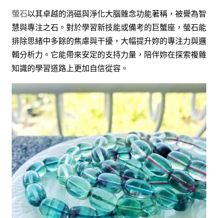
螢石
以其卓越的消磁與淨化大腦雜念功能著稱，被譽為智
慧與專注之石。對於學習新技能或備考的巨蟹座，螢石能
排除思緒中多餘的焦慮與干擾，大幅提升妳的專注力與邏
輯分析力。它能帶來安定的支持力量，陪伴妳在探索複雜
知識的學習道路上更加自信從容。