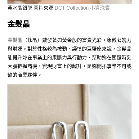
黃水晶銀墜 圖片來源
DCT Collection 小資珠寶
金髮晶
金髮晶
（鈦晶）散發著如黃金般的富貴光彩，象徵著魄力
與財運。對於性格較為被動、謹慎的巨蟹座來說，金髮晶
能提升妳在事業上的果斷力與行動力，幫助妳在關鍵時刻
大膽把握商機，實現財富上的超升，是妳開拓事業不可或
缺的商業夥伴。