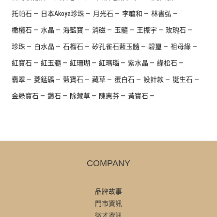
托帕石
日本Akoya珍珠
月光石
李毓和
林書弘
橄欖石
水晶
海藍寶
消磁
玉髓
王振宇
玫瑰石
珍珠
白水晶
石榴石
矽孔雀石藍玉髓
碧璽
祖母綠
紅寶石
紅玉髓
紅珊瑚
紅瑪瑙
紫水晶
綠松石
翡翠
菱錳礦
藍寶石
藏草
蛋白石
設計款
誕生石
金綠寶石
鑽石
除藏草
陳惠芬
黃寶石
COMPANY
品牌故事
門市資訊
徵才資訊