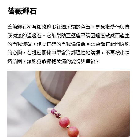
薔薇輝石
薔薇輝石擁有如玫瑰般紅潤斑斕的色澤，是象徵愛情與自
我療癒的溫暖石。它能幫助巨蟹座平穩因過度敏感而產生
的自我懷疑，建立正確的自我價值觀。薔薇輝石能開闊妳
的心胸，在親密關係中學會冷靜理性地溝通，不再被小情
緒所困，讓妳勇敢擁抱美滿的愛情與幸福。