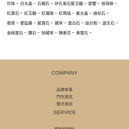
珍珠
白水晶
石榴石
矽孔雀石藍玉髓
碧璽
祖母綠
紅寶石
紅玉髓
紅珊瑚
紅瑪瑙
紫水晶
綠松石
翡翠
菱錳礦
藍寶石
藏草
蛋白石
設計款
誕生石
金綠寶石
鑽石
除藏草
陳惠芬
黃寶石
COMPANY
品牌故事
門市資訊
徵才資訊
SERVICE