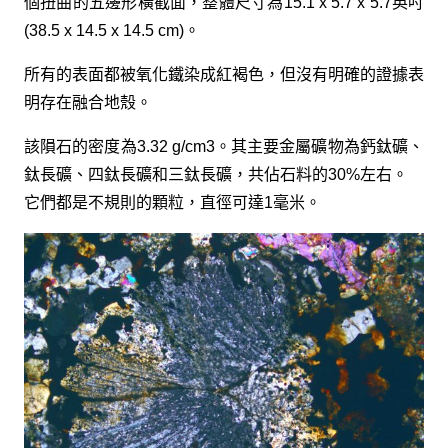
個扭曲的五邊形橫截面，整體尺寸為15.1 x 5.7 x 5.7英吋
(38.5 x 14.5 x 14.5 cm)。
所有的表面都被氧化鐵染成紅褐色，但沒有明確的證據表
明存在融合地殼。
該隕石的密度為3.32 g/cm3。其主要金屬礦物為鈣鈦礦、
鈦長礦、四鈦長礦和三鈦長礦，共佔石料的30%左右。
它們都是不規則的顆粒，直徑可達1毫米。