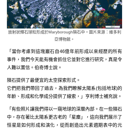
放射狀輝石球粒形成於Maryborough隕石中。圖片來源：維多利
亞博物館。
「當你考慮到這塊巖石自46億年前形成以來經歷的所有
事件，我們今天能有機會抓住它並對它進行研究，真是令
人難以置信。伯奇博士說。
隕石提供了最便宜的太空探索形式。
它們把我們帶回了過去，為我們瞭解太陽系(包括地球)的
年齡、形成和化學成分提供了線索，」亨利博士補充說。
「有些照片讓我們得以一窺地球的深層內部。在一些隕石
中，存在著比太陽系更古老的「星塵」，這向我們展示了
恒星是如何形成和演化，從而創造出元素週期表中的元