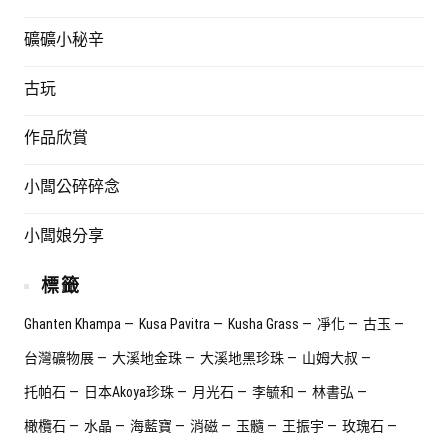
礦礦小秘辛
古玩
作品欣賞
小闆公碎碎念
小闆娘分享
標籤
Ghanten Khampa
Kusa Pavitra
Kusha Grass
凈化
古玉
台灣礦物展
大溪地金珠
大溪地黑珍珠
山姆大叔
托帕石
日本Akoya珍珠
月光石
李毓和
林書弘
橄欖石
水晶
海藍寶
消磁
玉髓
王振宇
玫瑰石