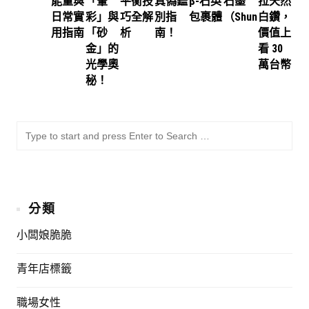
能量與
「暈
平衡技
真偽鑑
β-石英
石墨
拉天然
日常實
彩」與
巧全解
別指
包裹體
（Shungite）
白鑽，
用指南
「砂
析
南！
價值上
金」的
看 30
光學奧
萬台幣
秘！
SU
Sea
for:
分類
小闆娘脆脆
青年店標籤
職場女性