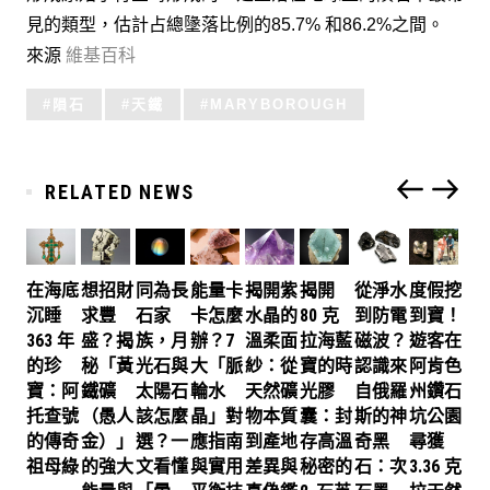
見的類型，估計占總墬落比例的85.7% 和86.2%之間。
來源
維基百科
Tagged
隕石
天鐵
MARYBOROUGH
with:
RELATED NEWS
在海底
想招財
同為長
能量卡
揭開紫
揭開
從淨水
度假挖
沉睡
求豐
石家
卡怎麼
水晶的
80 克
到防電
到寶！
363 年
盛？揭
族，月
辦？7
溫柔面
拉海藍
磁波？
遊客在
的珍
秘「黃
光石與
大「脈
紗：從
寶的時
認識來
阿肯色
寶：阿
鐵礦
太陽石
輪水
天然礦
光膠
自俄羅
州鑽石
托查號
（愚人
該怎麼
晶」對
物本質
囊：封
斯的神
坑公園
的傳奇
金）」
選？一
應指南
到產地
存高溫
奇黑
尋獲
祖母綠
的強大
文看懂
與實用
差異與
秘密的
石：次
3.36 克