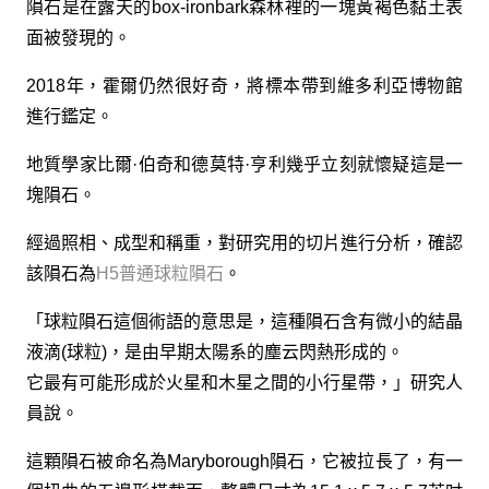
隕石是在露天的box-ironbark森林裡的一塊黃褐色黏土表
面被發現的。
2018年，霍爾仍然很好奇，將標本帶到維多利亞博物館
進行鑑定。
地質學家比爾·伯奇和德莫特·亨利幾乎立刻就懷疑這是一
塊隕石。
經過照相、成型和稱重，對研究用的切片進行分析，確認
該隕石為
H5普通球粒隕石
。
「球粒隕石這個術語的意思是，這種隕石含有微小的結晶
液滴(球粒)，是由早期太陽系的塵云閃熱形成的。
它最有可能形成於火星和木星之間的小行星帶，」研究人
員說。
這顆隕石被命名為Maryborough隕石，它被拉長了，有一