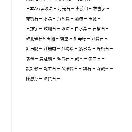
日本Akoya珍珠
月光石
李毓和
林書弘
橄欖石
水晶
海藍寶
消磁
玉髓
王振宇
玫瑰石
珍珠
白水晶
石榴石
矽孔雀石藍玉髓
碧璽
祖母綠
紅寶石
紅玉髓
紅珊瑚
紅瑪瑙
紫水晶
綠松石
翡翠
菱錳礦
藍寶石
藏草
蛋白石
設計款
誕生石
金綠寶石
鑽石
除藏草
陳惠芬
黃寶石