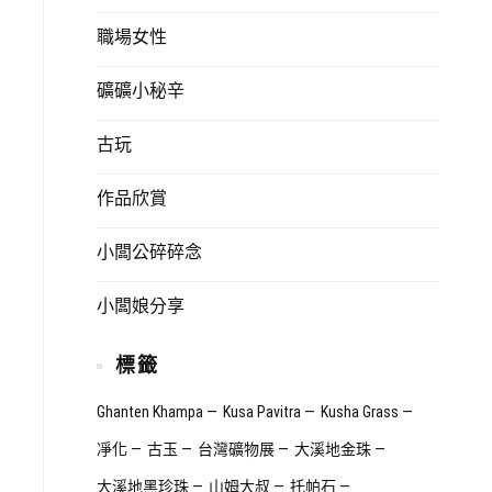
職場女性
礦礦小秘辛
古玩
作品欣賞
小闆公碎碎念
小闆娘分享
標籤
Ghanten Khampa
Kusa Pavitra
Kusha Grass
凈化
古玉
台灣礦物展
大溪地金珠
大溪地黑珍珠
山姆大叔
托帕石