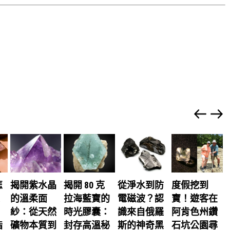
怎
揭開紫水晶
揭開 80 克
從淨水到防
度假挖到
的溫柔面
拉海藍寶的
電磁波？認
寶！遊客在
紗：從天然
時光膠囊：
識來自俄羅
阿肯色州鑽
指
礦物本質到
封存高溫秘
斯的神奇黑
石坑公園尋