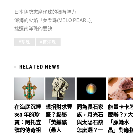
日本伊勢志摩珍珠的獨有魅力
深海的火焰「美樂珠(MELO PEARL)」
挑選南洋珠的要訣
Tagged
珍珠
南洋珠
with:
RELATED NEWS
在海底沉睡
想招財求豐
同為長石家
能量卡卡
363 年的珍
盛？揭秘
族，月光石
麼辦？7 大
寶：阿托查
「黃鐵礦
與太陽石該
「脈輪水
號的傳奇祖
（愚人
怎麼選？一
晶」對應