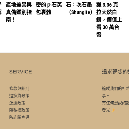
平
產地差異與
密的 β-石英
石：次石墨
獲 3.36 克
解
真偽鑑別指
包裹體
（Shungite）
拉天然白
南！
鑽，價值上
看 30 萬台
幣
SERVICE
追求夢想的
條款與細則
追蹤我們的社
退換貨政策
享。
運送政策
有任何想說的
隱私權政策
發光
防詐騙宣導