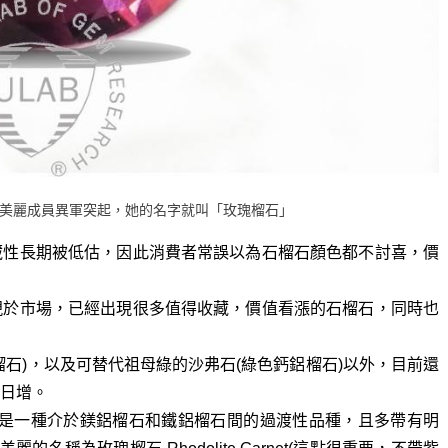
美麗成員異軍突起，她的名字就叫「玫瑰榴石」
藏性長期被低估，因此消費者常誤以為石榴石顏色都不討喜，價
現於市場，已經出現很多值得收藏，價值看漲的石榴石，同時也
石)，以及可替代祖母綠的沙弗石(綠色鈣鋁榴石)以外，目前還
日增。
ite)，是一種介於鎂鋁榴石和鐵鋁榴石間的過渡性品種，且多帶有明