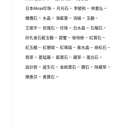
日本Akoya珍珠
月光石
李毓和
林書弘
橄欖石
水晶
海藍寶
消磁
玉髓
王振宇
玫瑰石
珍珠
白水晶
石榴石
矽孔雀石藍玉髓
碧璽
祖母綠
紅寶石
紅玉髓
紅珊瑚
紅瑪瑙
紫水晶
綠松石
翡翠
菱錳礦
藍寶石
藏草
蛋白石
設計款
誕生石
金綠寶石
鑽石
除藏草
陳惠芬
黃寶石