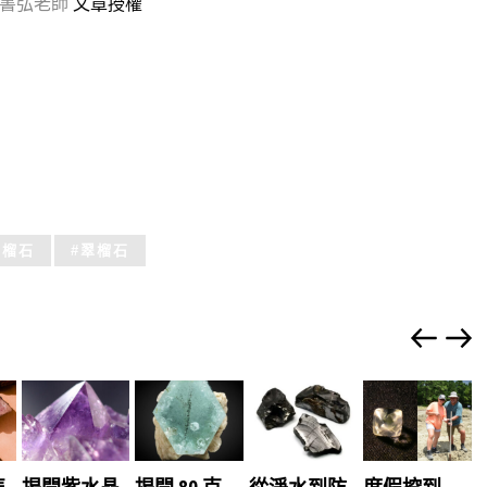
林書弘老師
文章授權
綠榴石
翠榴石