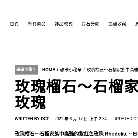
Skip
to
content
首頁
所有商品
飾品款式
寶石分類
晶礦收藏
HOME
礦礦小秘辛
玫瑰榴石～石榴家族中高
礦礦小秘辛
玫瑰榴石～石榴
玫瑰
WRITTEN BY
DCT
2021 年 6 月 17 日
上午 2:34
UPDATED ON
玫瑰榴石～石榴家族中高雅的紫紅色玫瑰 Rhodolite ~ Elegant 