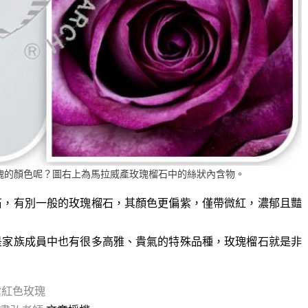
瑰的顏色呢？圖右上為馬拉威產玫瑰榴石中的絲狀內含物。
石，有別一般的玫瑰榴石，其顏色更偏紫，僅帶微紅，濃郁且豔
是家族成員中也有很多高雅、貴氣的特殊品種，玫瑰榴石就是非
紫紅色玫瑰