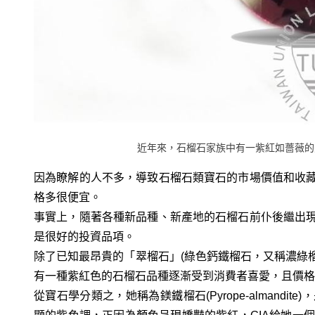
近年來，石榴石家族中有一紫紅如薔薇的
因為瞭解的人不多，導致石榴石類寶石的市場價值和收
格多很便宜。
事實上，隨著各種新品種、新產地的石榴石前仆後繼出
是很好的投資品項。
除了已知最昂貴的「翠榴石」(綠色鈣鐵榴石，又稱濃綠榴
有一種紫紅色的石榴石品種逐漸受到消費者喜愛，且價格
從寶石學分類之，她稱為鎂鐵榴石(Pyrope-almand