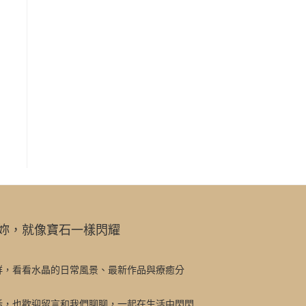
妳，就像寶石一樣閃耀
群，看看水晶的日常風景、最新作品與療癒分
話，也歡迎留言和我們聊聊，一起在生活中閃閃