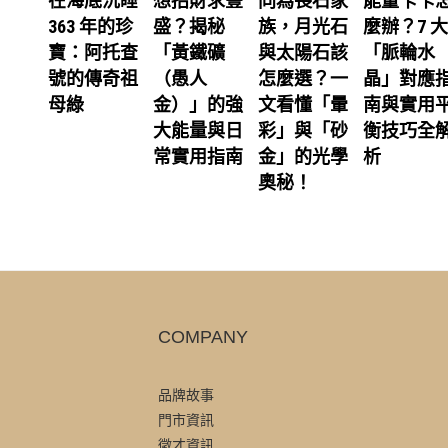
在海底沉睡
想招財求豐
同為長石家
能量卡卡
363 年的珍
盛？揭秘
族，月光石
麼辦？7 大
寶：阿托查
「黃鐵礦
與太陽石該
「脈輪水
號的傳奇祖
（愚人
怎麼選？一
晶」對應
母綠
金）」的強
文看懂「暈
南與實用
大能量與日
彩」與「砂
衡技巧全
常實用指南
金」的光學
析
奧秘！
COMPANY
品牌故事
門市資訊
徵才資訊