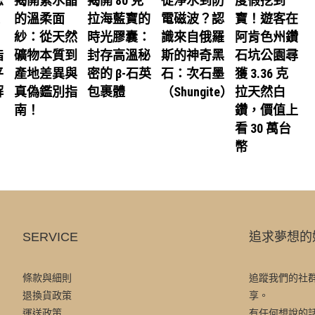
怎
揭開紫水晶
揭開 80 克
從淨水到防
度假挖到
的溫柔面
拉海藍寶的
電磁波？認
寶！遊客在
紗：從天然
時光膠囊：
識來自俄羅
阿肯色州鑽
指
礦物本質到
封存高溫秘
斯的神奇黑
石坑公園尋
平
產地差異與
密的 β-石英
石：次石墨
獲 3.36 克
解
真偽鑑別指
包裹體
（Shungite）
拉天然白
南！
鑽，價值上
看 30 萬台
幣
SERVICE
追求夢想的
條款與細則
追蹤我們的社
退換貨政策
享。
運送政策
有任何想說的