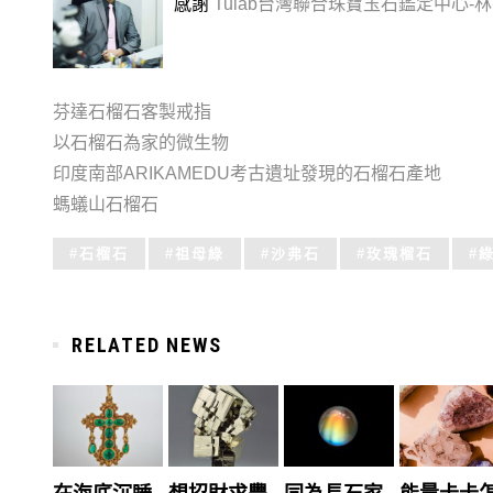
感謝
Tulab台灣聯合珠寶玉石鑑定中心-
芬達石榴石客製戒指
以石榴石為家的微生物
印度南部ARIKAMEDU考古遺址發現的石榴石產地
螞蟻山石榴石
Tagged
石榴石
祖母綠
沙弗石
玫瑰榴石
with:
RELATED NEWS