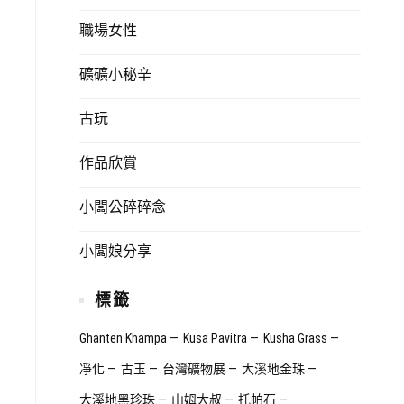
職場女性
礦礦小秘辛
古玩
作品欣賞
小闆公碎碎念
小闆娘分享
標籤
Ghanten Khampa
Kusa Pavitra
Kusha Grass
凈化
古玉
台灣礦物展
大溪地金珠
大溪地黑珍珠
山姆大叔
托帕石