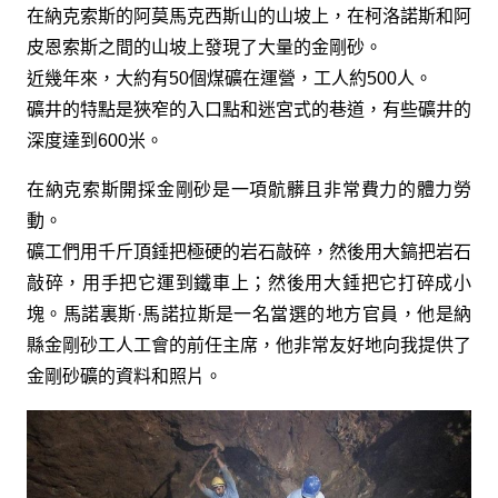
在納克索斯的阿莫馬克西斯山的山坡上，在柯洛諾斯和阿
皮恩索斯之間的山坡上發現了大量的金剛砂。
近幾年來，大約有50個煤礦在運營，工人約500人。
礦井的特點是狹窄的入口點和迷宮式的巷道，有些礦井的
深度達到600米。
在納克索斯開採金剛砂是一項骯髒且非常費力的體力勞
動。
礦工們用千斤頂錘把極硬的岩石敲碎，然後用大鎬把岩石
敲碎，用手把它運到鐵車上；然後用大錘把它打碎成小
塊。馬諾裏斯·馬諾拉斯是一名當選的地方官員，他是納
縣金剛砂工人工會的前任主席，他非常友好地向我提供了
金剛砂礦的資料和照片。