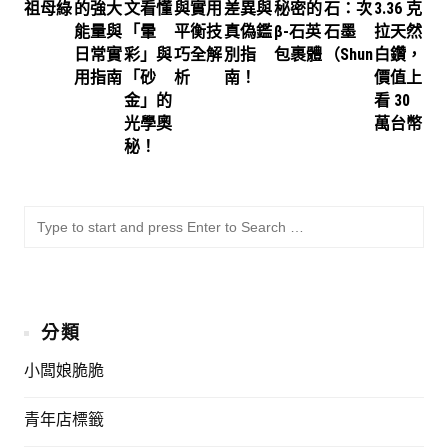
祖母綠
的強大
文看懂
與實用
差異與
秘密的
石：次
3.36 克
能量與
「暈
平衡技
真偽鑑
β-石英
石墨
拉天然
日常實
彩」與
巧全解
別指
包裹體
（Shungite）
白鑽，
用指南
「砂
析
南！
價值上
金」的
看 30
光學奧
萬台幣
秘！
SU
Sea
for:
分類
小闆娘脆脆
青年店標籤