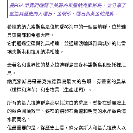
曼FGA帶我們遊覽了美麗的希臘納克索斯島，並分享了
塑造其歷史的大理石、金剛砂、燧石和黃金的見解。
希臘的納克索斯島是位於愛琴海中的一個島嶼群，位於雅
典東南部和希臘大陸。
它們通過空運與雅典相連，並通過渡輪與雅典城外的比雷
埃夫斯港和拉菲納港相連。
最著名和世界性的基克拉迪群島是麥科諾斯島和聖托裡尼
島。
納克索斯島是基克拉德群島最大的島嶼，有豐富的農業
（橄欖和洋芋）和畜牧業（生產起司）。
所有的基克拉迪群島都以其潔白的房屋、懸掛在懸崖邊上
的藍色圓頂教堂、狹窄的鹅卵石街道和明亮的水晶藍色海
水而聞名。
但最重要的是，從歷史上看，納克索斯人和基克拉德人以