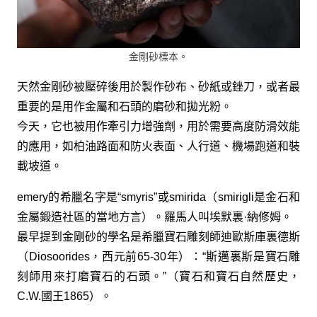
金剛砂標本。
天然金剛砂被壓碎後用於製作砂布、砂紙或銼刀，或者最
重要的是用作金屬和石頭的磨砂和拋光粉。
今天，它也被用作牽引力增強劑，用於需要高度防滑效能
的應用，如柏油路面和防火表面、人行道、機場跑道和裝
載坡道。
emery的希臘名字是“smyris”或smirida（smirigli是金石和
金屬鍛造社區的當地方言）。羅馬人叫埃默裏·納修姆。
最早提到金剛砂的學名是希臘寶石雕刻師迪歐斯庫裏德斯
（Diosoorides，西元前65-30年）：“斯邁裏斯是寶石雕
刻師用來打磨寶石的石頭。”（寶石和寶石自然歷史，
C.W.國王1865）。