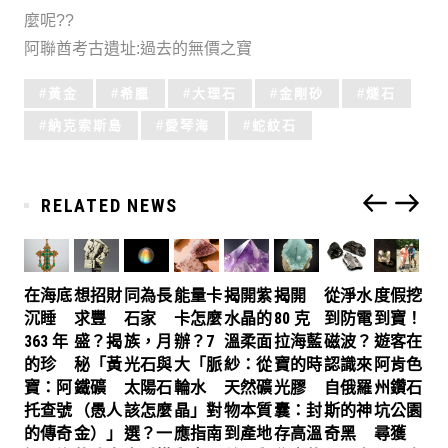
麼呢??
阿聯酋考古遺址:過去的無價之寶
Tagged
黃金
希臘
大理石
金剛砂
燧石
with:
納克索斯島
愛琴海
蛇紋石
RELATED NEWS
在海底
想招財
同為長
能量卡
揭開紫
揭開
從淨水
度假挖
沉睡
求豐
石家
卡怎麼
水晶的
80 克
到防電
到寶！
363 年
盛？揭
族，月
辦？7
溫柔面
拉海藍
磁波？
遊客在
的珍
秘「黃
光石與
大「脈
紗：從
寶的時
認識來
阿肯色
寶：阿
鐵礦
太陽石
輪水
天然礦
光膠
自俄羅
州鑽石
托查號
（愚人
該怎麼
晶」對
物本質
囊：封
斯的神
坑公園
的傳奇
金）」
選？一
應指南
到產地
存高溫
奇黑
尋獲