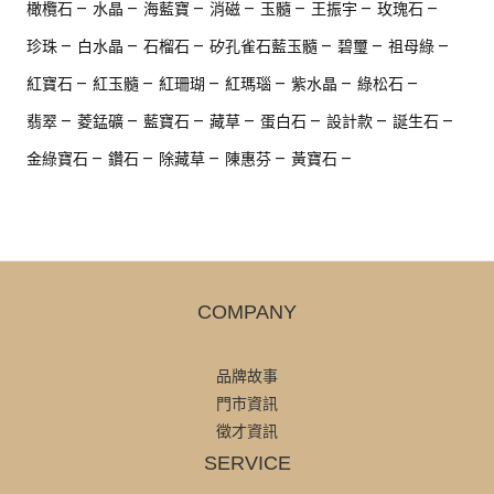
橄欖石
水晶
海藍寶
消磁
玉髓
王振宇
玫瑰石
珍珠
白水晶
石榴石
矽孔雀石藍玉髓
碧璽
祖母綠
紅寶石
紅玉髓
紅珊瑚
紅瑪瑙
紫水晶
綠松石
翡翠
菱錳礦
藍寶石
藏草
蛋白石
設計款
誕生石
金綠寶石
鑽石
除藏草
陳惠芬
黃寶石
COMPANY
品牌故事
門市資訊
徵才資訊
SERVICE