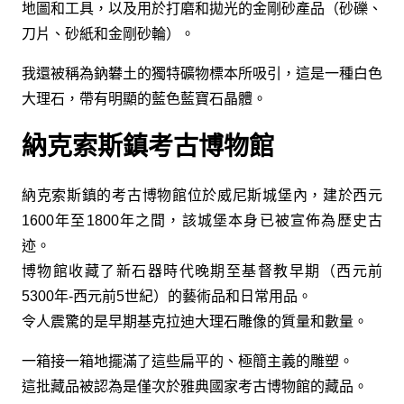
地圖和工具，以及用於打磨和拋光的金剛砂產品（砂礫、
刀片、砂紙和金剛砂輪）。
我還被稱為鈉礬土的獨特礦物標本所吸引，這是一種白色
大理石，帶有明顯的藍色藍寶石晶體。
納克索斯鎮考古博物館
納克索斯鎮的考古博物館位於威尼斯城堡內，建於西元
1600年至1800年之間，該城堡本身已被宣佈為歷史古
迹。
博物館收藏了新石器時代晚期至基督教早期（西元前
5300年-西元前5世紀）的藝術品和日常用品。
令人震驚的是早期基克拉迪大理石雕像的質量和數量。
一箱接一箱地擺滿了這些扁平的、極簡主義的雕塑。
這批藏品被認為是僅次於雅典國家考古博物館的藏品。