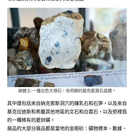
鈉礬土-一種白色大理石，有明顯的藍色藍寶石晶體。
其中還包括來自納克索斯洞穴的鐘乳石和石笋，以及來自
基克拉迪斯和希臘其他地區的文石和白雲石，以及勞裡翁
的一種稀有的菱鋅礦。
展品的大部分展品都是當地的金剛砂：礦物標本、數據、