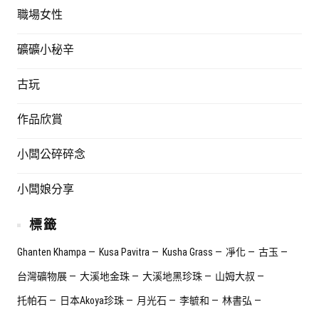
職場女性
礦礦小秘辛
古玩
作品欣賞
小闆公碎碎念
小闆娘分享
標籤
Ghanten Khampa
Kusa Pavitra
Kusha Grass
凈化
古玉
台灣礦物展
大溪地金珠
大溪地黑珍珠
山姆大叔
托帕石
日本Akoya珍珠
月光石
李毓和
林書弘