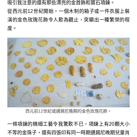
吸引我注意的還有那些漂亮的金首飾和寶石項鍊。
從西元前12世紀開始，一個木制的箱子或一件衣服上裝
潢的金色玫瑰花飾令人歎為觀止，突顯出一種繁榮的程
度。
西元前12世紀或邁錫尼晚期的金色玫瑰花飾。
一條項鍊的精細工藝令我驚歎不已，項鍊上有20顆大小
不等的金珠子，還有四張印有同一時期邁錫尼晚期兒童肖