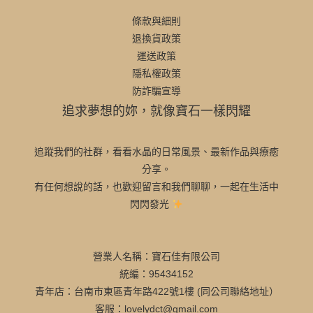
條款與細則
退換貨政策
運送政策
隱私權政策
防詐騙宣導
追求夢想的妳，就像寶石一樣閃耀
追蹤我們的社群，看看水晶的日常風景、最新作品與療癒
分享。
有任何想說的話，也歡迎留言和我們聊聊，一起在生活中
閃閃發光
營業人名稱：寶石佳有限公司
統編：95434152
青年店：台南市東區青年路422號1樓 (同公司聯絡地址）
客服：lovelydct@gmail.com