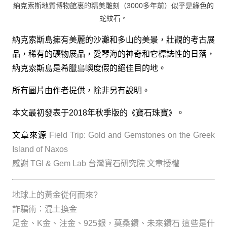
納克索斯地質博物館裏的精美雕刻（3000多年前）似乎是綠色的
蛇紋石。
納克索斯島擁有美麗的沙灘和多山的美景，壯觀的考古展
品，稀有的礦物展品，愛琴海的神奇和它標誌性的日落，
納克索斯島是希臘島嶼度假的絕佳目的地。
所有圖片由作者提供，除非另有說明。
本文最初發表于2018年秋季版的《寶石珠寶》。
文章來源
Field Trip: Gold and Gemstones on the Greek
Island of Naxos
感謝 TGI & Gem Lab 台灣寶石研究院 文章授權
地球上的黃金從何而來?
詐騙術：混土換金
足金、K金、注金、925銀，莫桑鑽、未來鑽石 這些是什