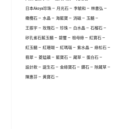
日本Akoya珍珠
月光石
李毓和
林書弘
橄欖石
水晶
海藍寶
消磁
玉髓
王振宇
玫瑰石
珍珠
白水晶
石榴石
矽孔雀石藍玉髓
碧璽
祖母綠
紅寶石
紅玉髓
紅珊瑚
紅瑪瑙
紫水晶
綠松石
翡翠
菱錳礦
藍寶石
藏草
蛋白石
設計款
誕生石
金綠寶石
鑽石
除藏草
陳惠芬
黃寶石