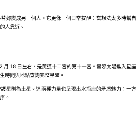
必替妳變成另一個人。它更像一個日常提醒：當想法太多時幫自
的人靠近。
 日至 2 月 18 日左右，是黃道十二宮的第十一宮。實際太陽進入星座
生時間與地點查詢完整星盤。
守護星則為土星。這兩種力量也呈現出水瓶座的矛盾魅力：一方
序。