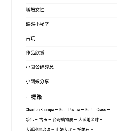
職場女性
礦礦小秘辛
古玩
作品欣賞
小闆公碎碎念
小闆娘分享
標籤
Ghanten Khampa
Kusa Pavitra
Kusha Grass
凈化
古玉
台灣礦物展
大溪地金珠
大溪地黑珍珠
山姆大叔
托帕石