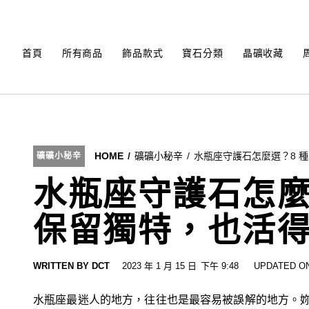
Skip
to
content
首頁
所有商品
飾品款式
寶石分類
晶礦收藏
HOME
礦礦小秘辛
水瓶座守護石怎麼選？8 
礦礦小秘辛
水瓶座守護石怎麼
保留獨特，也活
WRITTEN BY
DCT
2023 年 1 月 15 日
下午 9:48
UPDATED ON
水瓶座最迷人的地方，往往也是最容易被誤解的地方。