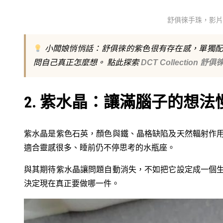
舒俱徠手珠，影片來源：
小闆娘悄悄話：舒俱徠的紫色很有存在感，單獨配
問自己真正怎麼想。 點此探索
DCT Collection 舒
2. 紫水晶：讓滿腦子的想法
紫水晶是紫色石英，顏色與鐵、晶格缺陷及天然輻射作
適合靈感很多、睡前仍不停思考的水瓶座。
與其期待紫水晶讓問題自動消失，不如把它設定成一個
決定現在真正要做哪一件。