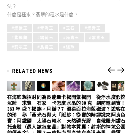
法？
什麼是種水？翡翠的種水是什麼？
Tagged
煙紫玉
青海玉
玉石
煙青玉
with:
紫羅蘭
耦荷玉
烏青玉
紫青玉
菸灰玉
烏邊玉
張玲
RELATED NEWS
在海底
想招財
同為長
能量卡
揭開紫
揭開
從淨水
度假挖
沉睡
求豐
石家
卡怎麼
水晶的
80 克
到防電
到寶！
363 年
盛？揭
族，月
辦？7
溫柔面
拉海藍
磁波？
遊客在
的珍
秘「黃
光石與
大「脈
紗：從
寶的時
認識來
阿肯色
寶：阿
鐵礦
太陽石
輪水
天然礦
光膠
自俄羅
州鑽石
托查號
（愚人
該怎麼
晶」對
物本質
囊：封
斯的神
坑公園
的傳奇
金）」
選？一
應指南
到產地
存高溫
奇黑
尋獲