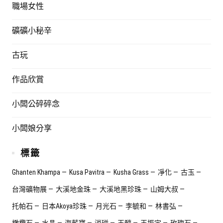
職場女性
礦礦小秘辛
古玩
作品欣賞
小闆公碎碎念
小闆娘分享
標籤
Ghanten Khampa
Kusa Pavitra
Kusha Grass
凈化
古玉
台灣礦物展
大溪地金珠
大溪地黑珍珠
山姆大叔
托帕石
日本Akoya珍珠
月光石
李毓和
林書弘
橄欖石
水晶
海藍寶
消磁
玉髓
王振宇
玫瑰石