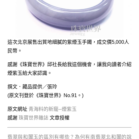
這次北京展售出質地細膩的紫煙玉手鐲，成交價5,000人
民幣。
感謝《珠寶世界》邱社長給我這個機會，讓我向讀者介紹
煙紫玉給大家認識。
撰文．藏品提供／張玲
(原文刊登於《珠寶世界》No.91。)
原文網址
青海料的新寵─煙紫玉
感謝
珠寶世界雜誌
文章授權
翡翠與和闐玉的區別有哪些？為何有南翡翠北和闐的說