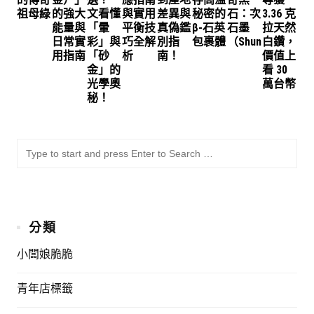
祖母綠
的強大
文看懂
與實用
差異與
秘密的
石：次
3.36 克
能量與
「暈
平衡技
真偽鑑
β-石英
石墨
拉天然
日常實
彩」與
巧全解
別指
包裹體
（Shungite）
白鑽，
用指南
「砂
析
南！
價值上
金」的
看 30
光學奧
萬台幣
秘！
SU
Sea
for:
分類
小闆娘脆脆
青年店標籤