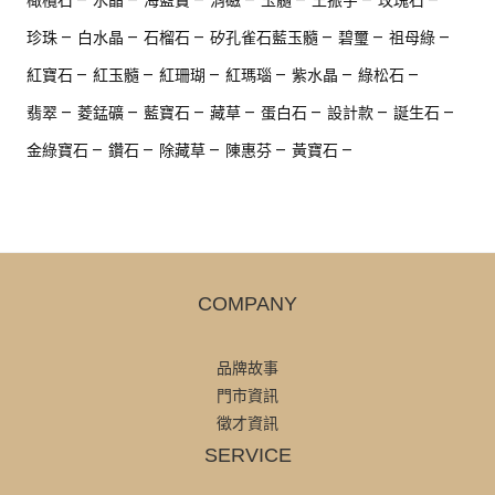
珍珠
白水晶
石榴石
矽孔雀石藍玉髓
碧璽
祖母綠
紅寶石
紅玉髓
紅珊瑚
紅瑪瑙
紫水晶
綠松石
翡翠
菱錳礦
藍寶石
藏草
蛋白石
設計款
誕生石
金綠寶石
鑽石
除藏草
陳惠芬
黃寶石
COMPANY
品牌故事
門市資訊
徵才資訊
SERVICE