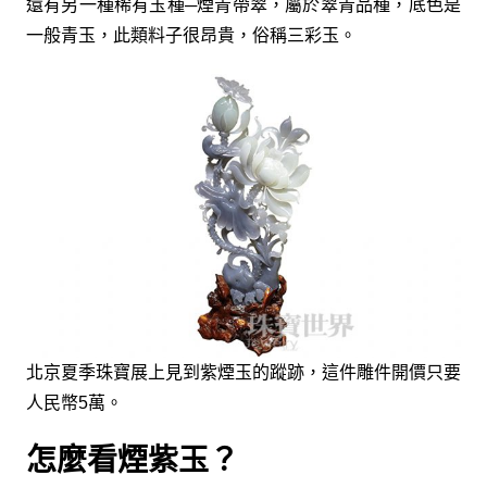
還有另一種稀有玉種─煙青帶翠，屬於翠青品種，底色是
一般青玉，此類料子很昂貴，俗稱三彩玉。
北京夏季珠寶展上見到紫煙玉的蹤跡，這件雕件開價只要
人民幣5萬。
怎麼看煙紫玉？