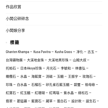
作品欣賞
小闆公碎碎念
小闆娘分享
標籤
Ghanten Khampa
Kusa Pavitra
Kusha Grass
凈化
古玉
台灣礦物展
大溪地金珠
大溪地黑珍珠
山姆大叔
托帕石
日本Akoya珍珠
月光石
李毓和
林書弘
橄欖石
水晶
海藍寶
消磁
玉髓
王振宇
玫瑰石
珍珠
白水晶
石榴石
矽孔雀石藍玉髓
碧璽
祖母綠
紅寶石
紅玉髓
紅珊瑚
紅瑪瑙
紫水晶
綠松石
翡翠
菱錳礦
藍寶石
藏草
蛋白石
設計款
誕生石