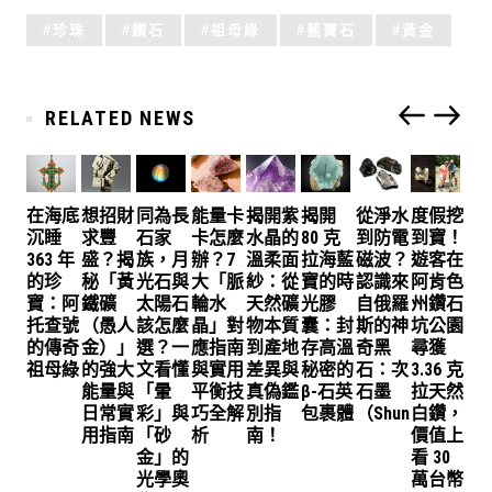
Tagged
珍珠
鑽石
祖母綠
藍寶石
黃金
with:
RELATED NEWS
在海底
想招財
同為長
能量卡
揭開紫
揭開
從淨水
度假挖
沉睡
求豐
石家
卡怎麼
水晶的
80 克
到防電
到寶！
363 年
盛？揭
族，月
辦？7
溫柔面
拉海藍
磁波？
遊客在
的珍
秘「黃
光石與
大「脈
紗：從
寶的時
認識來
阿肯色
寶：阿
鐵礦
太陽石
輪水
天然礦
光膠
自俄羅
州鑽石
托查號
（愚人
該怎麼
晶」對
物本質
囊：封
斯的神
坑公園
的傳奇
金）」
選？一
應指南
到產地
存高溫
奇黑
尋獲
祖母綠
的強大
文看懂
與實用
差異與
秘密的
石：次
3.36 克
能量與
「暈
平衡技
真偽鑑
β-石英
石墨
拉天然
日常實
彩」與
巧全解
別指
包裹體
（Shungite）
白鑽，
用指南
「砂
析
南！
價值上
金」的
看 30
光學奧
萬台幣