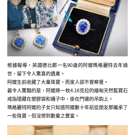
根據報導，英國德比郡一名90歲的阿嬤瑪格麗特去年過
世，留下令人驚喜的遺產。
阿嬤生前收藏了大量珠寶，而家人卻不曾察覺。
最令人驚豔的是，阿嬤將一枚4.16克拉的緬甸天然藍寶石
戒指隱藏在塑膠袋和襪子中，掛在門邊的吊鈎上。
瑪格麗特阿嬤的子女只知道阿嬤數十年前從朋友那繼承了
一些珠寶，但沒想到數量之豐富。