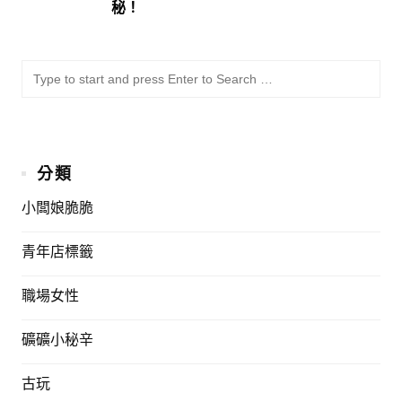
秘！
SU
Sea
for:
分類
小闆娘脆脆
青年店標籤
職場女性
礦礦小秘辛
古玩