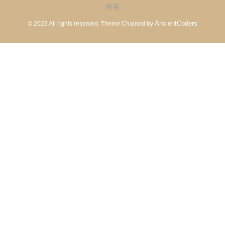
所有
AncientCoders
© 2023 All rights reserved.
Theme Chained by