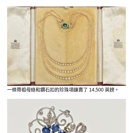
一條帶祖母綠和鑽石扣的珍珠項鍊賣了 14,500 英鎊。