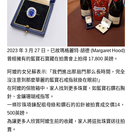
2023 年 3 月 27 日，已故瑪格麗特·胡德 (Margaret Hood)
曾經擁有的藍寶石寶藏在拍賣會上拍得 17,800 英鎊。
阿嬤的女兒蘇表示:「我們進出那扇門那么長時間，完全
沒注意到那麼華麗的藍寶石戒指就掛在眼前!」
在阿嬤的保險箱中，家人找到更多珠寶，如藍寶石鑽石胸
針、金鑲珊瑚戒指等。
一條珍珠項鍊配祖母綠和鑽石的扣針被拍賣成交價14，
500英鎊。
為讓更多人欣賞阿嬤生前的收藏，家人將這批珠寶送往拍
賣。