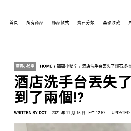
Skip
to
content
首頁
所有商品
飾品款式
寶石分類
晶礦收藏
HOME
礦礦小秘辛
酒店洗手台丟失了鑽石戒指
礦礦小秘辛
酒店洗手台丟失
到了兩個!?
WRITTEN BY
DCT
2021 年 11 月 15 日
上午 12:57
UPDATED 