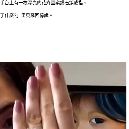
手台上有一枚漂亮的花卉圖案鑽石簇戒指。
了什麼?」里貝羅回憶說。