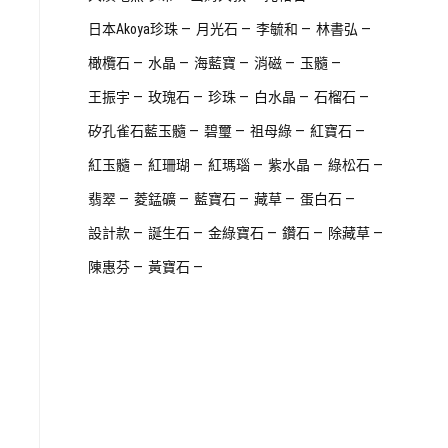
日本Akoya珍珠
月光石
李毓和
林書弘
橄欖石
水晶
海藍寶
消磁
玉髓
王振宇
玫瑰石
珍珠
白水晶
石榴石
矽孔雀石藍玉髓
碧璽
祖母綠
紅寶石
紅玉髓
紅珊瑚
紅瑪瑙
紫水晶
綠松石
翡翠
菱錳礦
藍寶石
藏草
蛋白石
設計款
誕生石
金綠寶石
鑽石
除藏草
陳惠芬
黃寶石