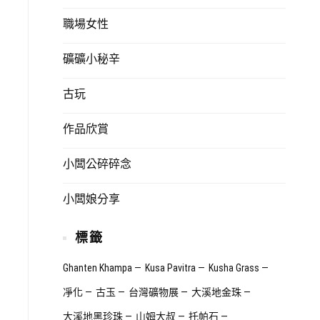
職場女性
礦礦小秘辛
古玩
作品欣賞
小闆公碎碎念
小闆娘分享
標籤
Ghanten Khampa
Kusa Pavitra
Kusha Grass
凈化
古玉
台灣礦物展
大溪地金珠
大溪地黑珍珠
山姆大叔
托帕石