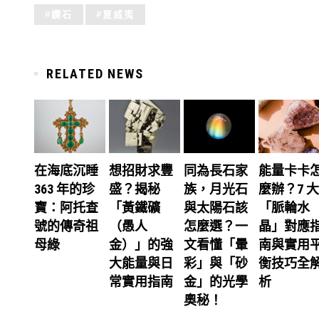
Tagged
鑽石
夏威夷
with:
RELATED NEWS
在海底沉睡
想招財求豐
同為長石家
能量卡卡
363 年的珍
盛？揭秘
族，月光石
麼辦？7 大
寶：阿托查
「黃鐵礦
與太陽石該
「脈輪水
號的傳奇祖
（愚人
怎麼選？一
晶」對應
母綠
金）」的強
文看懂「暈
南與實用
大能量與日
彩」與「砂
衡技巧全
常實用指南
金」的光學
析
奧秘！