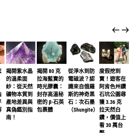
怎
揭開紫水晶
揭開 80 克
從淨水到防
度假挖到
的溫柔面
拉海藍寶的
電磁波？認
寶！遊客在
紗：從天然
時光膠囊：
識來自俄羅
阿肯色州鑽
指
礦物本質到
封存高溫秘
斯的神奇黑
石坑公園尋
平
產地差異與
密的 β-石英
石：次石墨
獲 3.36 克
解
真偽鑑別指
包裹體
（Shungite）
拉天然白
南！
鑽，價值上
看 30 萬台
幣